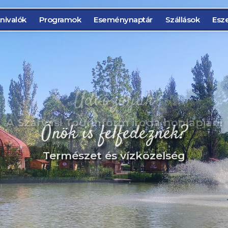
nivalók
Programok
Eseménynaptár
Szállások
Esz
Önök is felfedeznék?
Természet és vízközelség