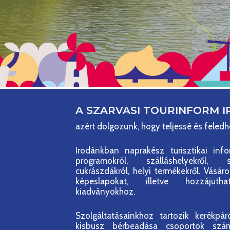
A SZARVASI TOURINFORM 
azért dolgozunk, hogy teljessé és feled
Irodánkban naprakész turisztikai info
programokról, szálláshelyekről, sz
cukrászdákról, helyi termékekről. Vásár
képeslapokat, illetve hozzájuth
kiadványokhoz.
Szolgáltatásainkhoz tartozik kerékpá
kisbusz bérbeadása csoportok szám