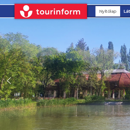
Nyitólap
Lát