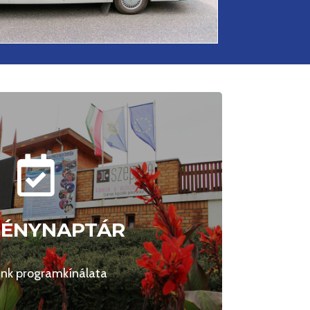
MÉNYNAPTÁR
MÉNYNAPTÁR
kli az aktuális programok?
nk programkínálata
Megnézem