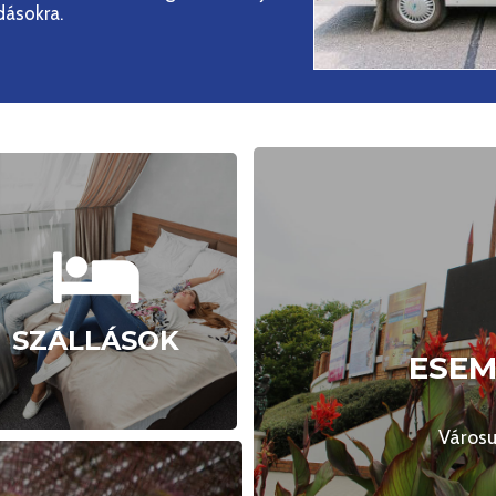
adásokra.
SZÁLLÁSOK
Kiadó szállások listája
ESE
SZÁLLÁSOK
ESE
Megnézem
Önt is érde
Városu