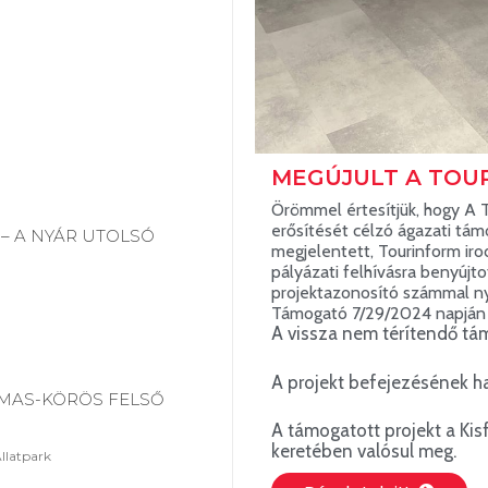
MEGÚJULT A TOU
Örömmel értesítjük, hogy A 
erősítését célzó ágazati tá
– A NYÁR UTOLSÓ
megjelentett, Tourinform iro
pályázati felhívásra benyúj
projektazonosító számmal ny
Támogató 7/29/2024 napján 
A vissza nem térítendő tá
A projekt befejezésének ha
MAS-KÖRÖS FELSŐ
A támogatott projekt a Kisf
keretében valósul meg.
llatpark