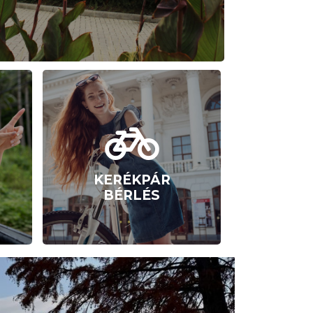
KERÉKPÁR
BÉRLÉS
Városfelfedezés
kétkeréken?
KERÉKPÁR
BÉRLÉS
Részletek