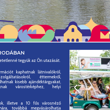
IRODÁBAN
hetetlenné tegyük az Ön utazását.
rmációt kaphatnak látnivalókról,
olgáltatásokról, éttermekről,
olhatnak kisebb ajándéktárgyakat,
atnak várostérképhez, helyi
rok, illetve a 10 fős városnéző
ára, továbbá megvásárolhatja