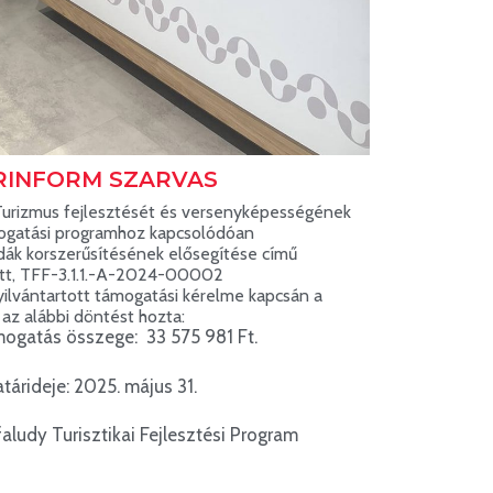
RINFORM SZARVAS
Turizmus fejlesztését és versenyképességének
mogatási programhoz kapcsolódóan
dák korszerűsítésének elősegítése című
tott, TFF-3.1.1.-A-2024-00002
ilvántartott támogatási kérelme kapcsán a
az alábbi döntést hozta:
mogatás összege: 33 575 981 Ft.
tárideje: 2025. május 31.
aludy Turisztikai Fejlesztési Program