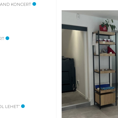
 BAND KONCERT
RT
OL LEHET”