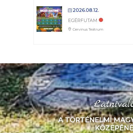
2026.08.12.
EGÉRFUTAM
Cervinus Teátrum
Látnival
A TÖRTÉNELMI MAG
KÖZEPÉNÉ