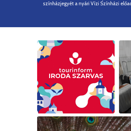
színházjegyét a nyári Vízi Színházi elő
TOURINFORM
Információra van
szüksége?
IRODA SZARVAS
Tovább