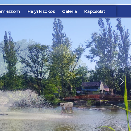
em-iszom
Helyi kisokos
Galéria
Kapcsolat