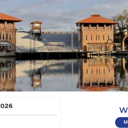
026
W
M