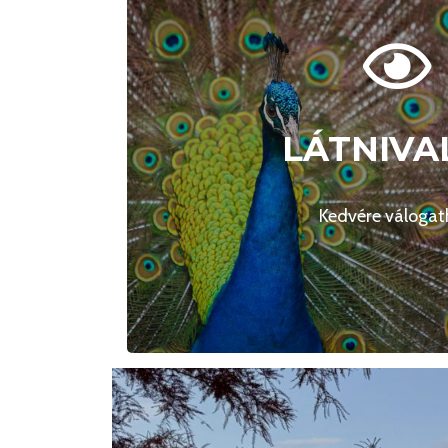
LÁTNIVA
LÁTNIVA
Önt is érdekli a teljes
Kedvére válogat
Felfedeze