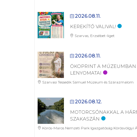
2026.08.11.
KEREKÍTŐ VALIVAL!
Szarvas, Erzsébet-liget
2026.08.11.
ÖKOPRINT A MÚZEUMBAN 
LENYOMATAI
Szarvasi Tessedik Sámuel Múzeum és Szárazmalom
2026.08.12.
MOTORCSÓNAKKAL A HÁR
SZAKASZÁN
Körös-Maros Nemzeti Park Igazgatóság Körösvölgyi Á