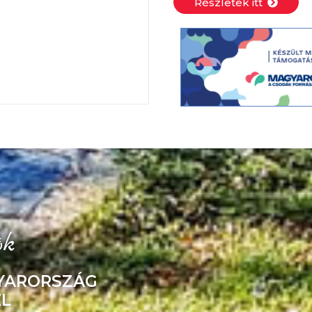
Részletek itt
ók
YARORSZÁG
L