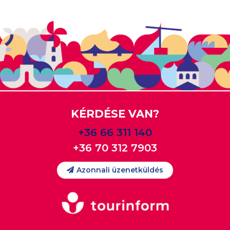
KÉRDÉSE VAN?
+36 66 311 140
+36 70 312 7903
Azonnali üzenetküldés