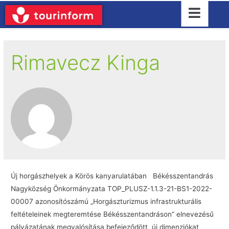
Rimavecz Kinga
Új horgászhelyek a Körös kanyarulatában Békésszentandrás
Nagyközség Önkormányzata TOP_PLUSZ-1.1.3-21-BS1-2022-
00007 azonosítószámú „Horgászturizmus infrastrukturális
feltételeinek megteremtése Békésszentandráson” elnevezésű
pályázatának megvalósítása befejeződött, új dimenziókat