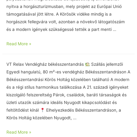
nyitva a horgászturizmusban, mely projekt az Európai Unió
támogatásával jött létre. A Körösök vidéke mindig is a
horgászok fellegvára volt, azonban a növekvő látogatószám
és a modern igények szükségessé tették a part menti …
Read More »
VT Relax Vendégház békésszentandrás
Szállás jellemzői
Egyedi hangulatú, 80 m²-es vendégház Békésszentandráson A
Békésszentandrási Körös Holtág közelében található A modern
és a régi stílus harmonikus találkozása A 21. századi igényeket
kiszolgáló felszereltség Párok, családok, baráti társaságok és
üzleti utazók számára ideális Nyugodt kikapcsolódást és
feltöltődést kínál
Elhelyezkedés Békésszentandráson, a
Körös Holtág közelében Nyugodt, …
Read More »