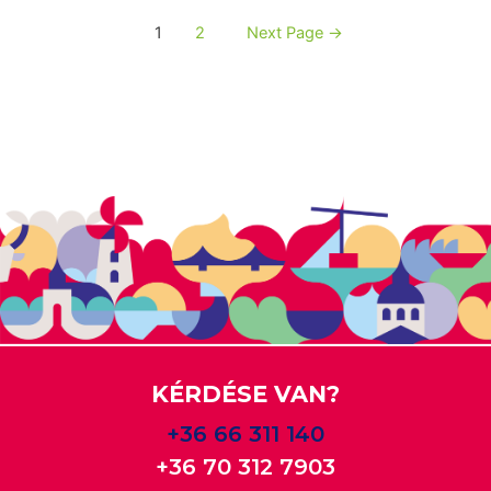
1
2
Next Page
→
KÉRDÉSE VAN?
+36 66 311 140
+36 70 312 7903