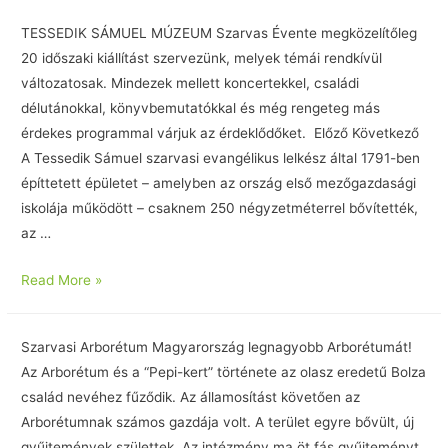
TESSEDIK SÁMUEL MÚZEUM Szarvas Évente megközelítőleg
20 időszaki kiállítást szervezünk, melyek témái rendkívül
változatosak. Mindezek mellett koncertekkel, családi
délutánokkal, könyvbemutatókkal és még rengeteg más
érdekes programmal várjuk az érdeklődőket. Előző Következő
A Tessedik Sámuel szarvasi evangélikus lelkész által 1791-ben
építtetett épületet – amelyben az ország első mezőgazdasági
iskolája működött – csaknem 250 négyzetméterrel bővítették,
az …
Read More »
Szarvasi Arborétum Magyarország legnagyobb Arborétumát!
Az Arborétum és a “Pepi-kert” története az olasz eredetű Bolza
család nevéhez fűződik. Az államosítást követően az
Arborétumnak számos gazdája volt. A terület egyre bővült, új
gyűjtemények születtek. Az intézmény ma öt fás gyűjteményt