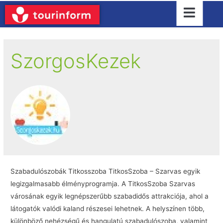
SzorgosKezek
Szabadulószobák Titkosszoba TitkosSzoba – Szarvas egyik
legizgalmasabb élményprogramja. A TitkosSzoba Szarvas
városának egyik legnépszerűbb szabadidős attrakciója, ahol a
látogatók valódi kaland részesei lehetnek. A helyszínen több,
különböző nehézségű és hangulatú szabadulószoba, valamint