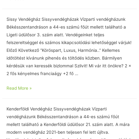
Sissy Vendégház Sissyvendégházak Vízparti vendégházunk
Békésszentandráson a 44-es számú főút mellett található a
Ligeti üdülősor 3. szám alatt. Vendégeinket teljes
felszereltséggel és számos kikapcsolódási lehetőséggel várjuk!
Előző Következő “Köröspart, Luxus, Harmónia..” Kellemes
időtöltést kívánunk pihenés és töltődés közben. Bármilyen
kérdésük van keressék bizlommal Szilvit! Mi vár itt önökre? 2 x
2 fős kényelmes franciaágy +2 fő …
Read More »
Kenderföldi Vendégház Sissyvendégházak Vízparti
vendégházunk Békésszentandráson a 44-es számú főút
mellett található a Kenderföldi üdülősor 21. szám alatt. A mára
modern vendégház 2021-ben teljesen fel lett újítva.