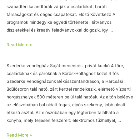
szabadtéri kalandtúrák várják a családokat, baráti
társaságokat és céges csapatokat. Előző Következő A
programok mindegyike egyedi történettel, látványos
díszletekkel és kreatív feladványokkal dolgozik, így …
Read More »
Szederke vendégház Saját medencés, privát kuckó 4 főre,
családoknak és pároknak a Körös-Holtághoz közel 4 fős
Szederke Vendégházunk Békésszentandráson, a Harcsási
üdülősoron található, zárt kerttel rendelkezik, elérhető vízparti
horgászhelyek 500 méteren belül találhatóak. Az ajtón belépve
az előszobában bal oldalt fogas, cipős szekrény, jobb oldalt
étkező asztal. Az előszobában egy légtérben található a
konyha, mely teljesen felszerelt: elektromos tűzhellyel, …
Read More »