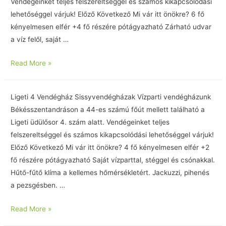
Vendégeinket teljes felszereltséggel és számos kikapcsolódási
lehetőséggel várjuk! Előző Következő Mi vár itt önökre? 6 fő
kényelmesen elfér +4 fő részére pótágyazható Zárható udvar
a víz felől, saját …
Read More »
Ligeti 4 Vendégház Sissyvendégházak Vízparti vendégházunk
Békésszentandráson a 44-es számú főút mellett található a
Ligeti üdülősor 4. szám alatt. Vendégeinket teljes
felszereltséggel és számos kikapcsolódási lehetőséggel várjuk!
Előző Következő Mi vár itt önökre? 4 fő kényelmesen elfér +2
fő részére pótágyazható Saját vízparttal, stéggel és csónakkal.
Hűtő-fűtő klíma a kellemes hőmérsékletért. Jackuzzi, pihenés
a pezsgésben. …
Read More »