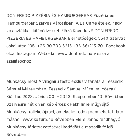
DON FREDO PIZZÉRIA ÉS HAMBURGERBÁR Pizzéria és
Hamburgerbár Szarvas városában. A La Carte ételek, nagy
választékkal, kitűnő ízekkel. Előző Következő DON FREDO
PIZZÉRIA ÉS HAMBURGERBÁR Elérhetőségek: 5540 Szarvas,
Jókai utca 105. +36 30 703 6215 +36 66/215-701 Facebook
oldal Instagram Weboldal: www.donfredo.hu Vissza a
szállásokhoz
Munkácsy most A világhírű festő exkluzív tárlata a Tessedik
Sámuel Múzeumban. Tessedik Sámuel Múzeum Időszaki
Kiállítás 2023. Június 03. – 2023. Szeptember 10. Bővebben
Szarvasra hét olyan kép érkezik Pákh Imre műgyűjtő
Munkácsy-kollekciójából, amelyeket eddig nem lehetett látni
máshol. www.kultura.hu Bővebben Melis János rendhagyó
Munkácsy tárlatvezetésével kedődött a második félidő
Bővebben