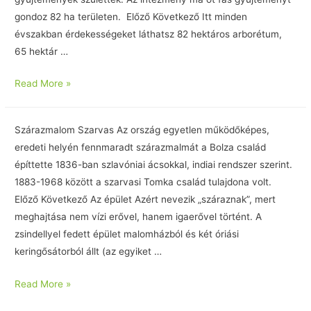
gondoz 82 ha területen. Előző Következő Itt minden
évszakban érdekességeket láthatsz 82 hektáros arborétum,
65 hektár …
Read More »
Szárazmalom Szarvas Az ország egyetlen működőképes,
eredeti helyén fennmaradt szárazmalmát a Bolza család
építtette 1836-ban szlavóniai ácsokkal, indiai rendszer szerint.
1883-1968 között a szarvasi Tomka család tulajdona volt.
Előző Következő Az épület Azért nevezik „száraznak”, mert
meghajtása nem vízi erővel, hanem igaerővel történt. A
zsindellyel fedett épület malomházból és két óriási
keringősátorból állt (az egyiket …
Read More »