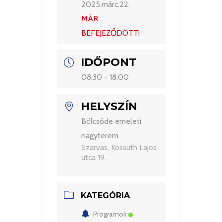
2025.márc.22.
MÁR
BEFEJEZŐDÖTT!
IDŐPONT
08:30 - 18:00
HELYSZÍN
Bölcsőde emeleti
nagyterem
Szarvas, Kossuth Lajos
utca 19.
KATEGÓRIA
Programok