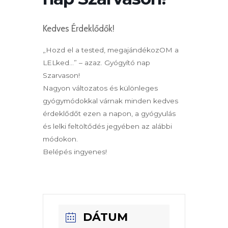
Kedves Érdeklődők!
„Hozd el a tested, megajándékozOM a
LELked…” – azaz. Gyógyító nap
Szarvason!
Nagyon változatos és különleges
gyógymódokkal várnak minden kedves
érdeklődőt ezen a napon, a gyógyulás
és lelki feltöltődés jegyében az alábbi
módokon.
Belépés ingyenes!
DÁTUM