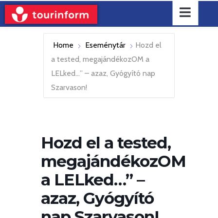
Home
Eseménytár
Hozd el
a tested, megajándékozOM a
LELked…” – azaz, Gyógyító nap
Szarvason!
Hozd el a tested,
megajándékozOM
a LELked…” –
azaz, Gyógyító
nap Szarvason!