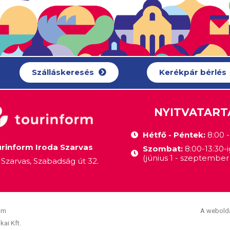
Szálláskeresés
Kerékpár bérlés
NYITVATART
Hétfő - Péntek:
8:00 - 
rinform Iroda Szarvas
Szombat:
8:00-13:30-i
(június 1 - szeptember 
Szarvas, Szabadság út 32.
om
A webolda
kai Kft.