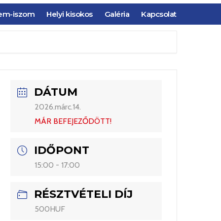
em-iszom
Helyi kisokos
Galéria
Kapcsolat
DÁTUM
2026.márc.14.
MÁR BEFEJEZŐDÖTT!
IDŐPONT
15:00 - 17:00
RÉSZTVÉTELI DÍJ
500HUF