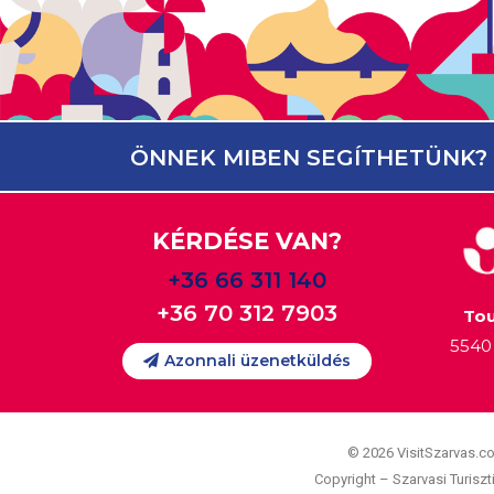
ÖNNEK MIBEN SEGÍTHETÜNK?
KÉRDÉSE VAN?
+36 66 311 140
+36 70 312 7903
Tou
5540 
Azonnali üzenetküldés
© 2026 VisitSzarvas.c
Copyright – Szarvasi Turiszti