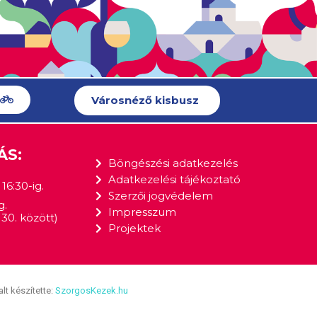
Városnéző kisbusz
ÁS:
Böngészési adatkezelés
Adatkezelési tájékoztató
16:30-ig.
Szerzői jogvédelem
g.
Impresszum
30. között)
Projektek
lt készítette:
SzorgosKezek.hu