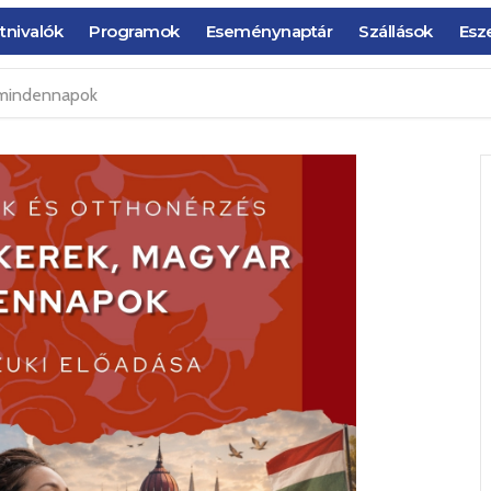
tnivalók
Programok
Eseménynaptár
Szállások
Esz
 mindennapok