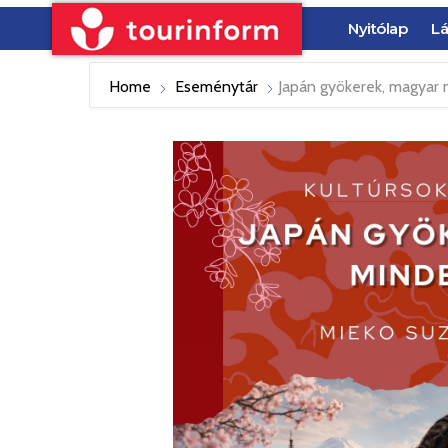
Nyitólap
Lá
Home
Eseménytár
Japán gyökerek, magyar