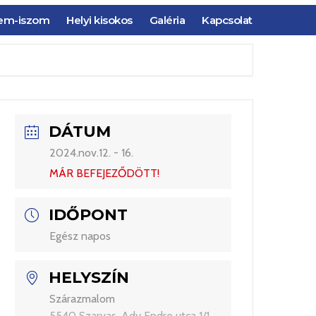
em-iszom
Helyi kisokos
Galéria
Kapcsolat
DÁTUM
2024.nov.12. - 16.
MÁR BEFEJEZŐDÖTT!
IDŐPONT
Egész napos
HELYSZÍN
Szárazmalom
5540 Szarvas, Ady Endre utca 1/1.