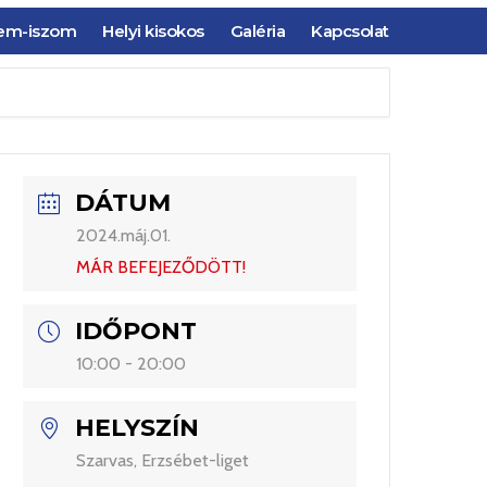
em-iszom
Helyi kisokos
Galéria
Kapcsolat
DÁTUM
2024.máj.01.
MÁR BEFEJEZŐDÖTT!
IDŐPONT
10:00 - 20:00
HELYSZÍN
Szarvas, Erzsébet-liget