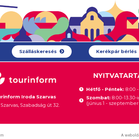
Szálláskeresés
Kerékpár bérlés
NYITVATART
Hétfő - Péntek:
8:00 - 
rinform Iroda Szarvas
Szombat:
8:00-13:30-i
(június 1 - szeptember 
Szarvas, Szabadság út 32.
om
A webolda