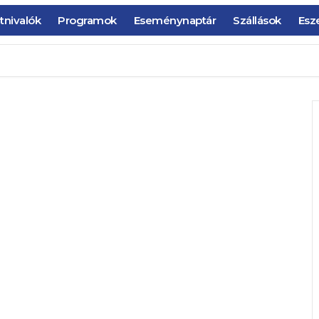
tnivalók
Programok
Eseménynaptár
Szállások
Esz