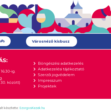
Városnéző kisbusz
ÁS:
Böngészési adatkezelés
Adatkezelési tájékoztató
16:30-ig.
Szerzői jogvédelem
g.
Impresszum
30. között)
Projektek
lt készítette:
SzorgosKezek.hu