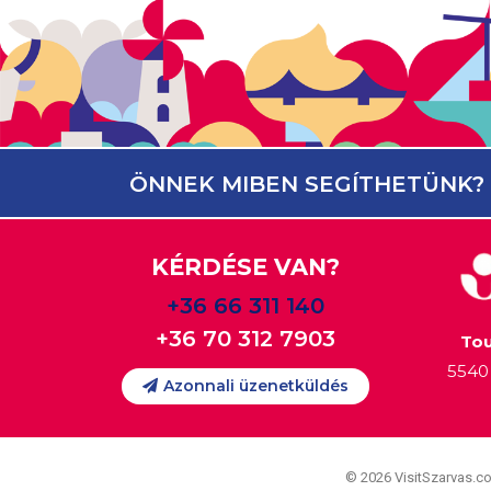
ÖNNEK MIBEN SEGÍTHETÜNK?
KÉRDÉSE VAN?
+36 66 311 140
+36 70 312 7903
Tou
5540 
Azonnali üzenetküldés
© 2026 VisitSzarvas.c