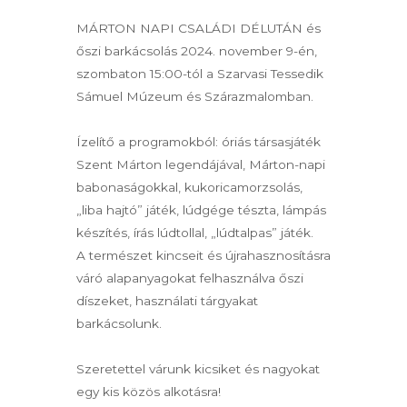
MÁRTON NAPI CSALÁDI DÉLUTÁN és
őszi barkácsolás 2024. november 9-én,
szombaton 15:00-tól a Szarvasi Tessedik
Sámuel Múzeum és Szárazmalomban.
Ízelítő a programokból: óriás társasjáték
Szent Márton legendájával, Márton-napi
babonaságokkal, kukoricamorzsolás,
„liba hajtó” játék, lúdgége tészta, lámpás
készítés, írás lúdtollal, „lúdtalpas” játék.
A természet kincseit és újrahasznosításra
váró alapanyagokat felhasználva őszi
díszeket, használati tárgyakat
barkácsolunk.
Szeretettel várunk kicsiket és nagyokat
egy kis közös alkotásra!