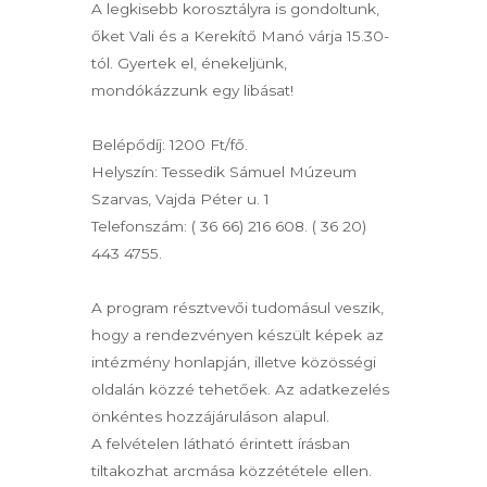
A legkisebb korosztályra is gondoltunk,
őket Vali és a Kerekítő Manó várja 15.30-
tól. Gyertek el, énekeljünk,
mondókázzunk egy libásat!
Belépődíj: 1200 Ft/fő.
Helyszín: Tessedik Sámuel Múzeum
Szarvas, Vajda Péter u. 1
Telefonszám: ( 36 66) 216 608. ( 36 20)
443 4755.
A program résztvevői tudomásul veszik,
hogy a rendezvényen készült képek az
intézmény honlapján, illetve közösségi
oldalán közzé tehetőek. Az adatkezelés
önkéntes hozzájáruláson alapul.
A felvételen látható érintett írásban
tiltakozhat arcmása közzététele ellen.