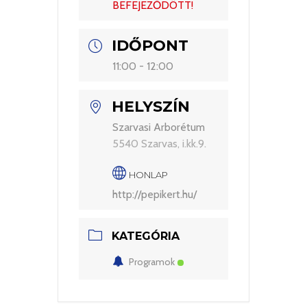
BEFEJEZŐDÖTT!
IDŐPONT
11:00 - 12:00
HELYSZÍN
Szarvasi Arborétum
5540 Szarvas, i.kk.9.
HONLAP
http://pepikert.hu/
KATEGÓRIA
Programok