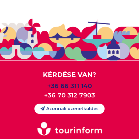
KÉRDÉSE VAN?
+36 66 311 140
+36 70 312 7903
Azonnali üzenetküldés