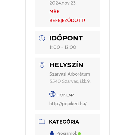
2024.nov.23.
MÁR
BEFEJEZŐDÖTT!
IDŐPONT
11:00 - 12:00
HELYSZÍN
Szarvasi Arborétum
5540 Szarvas, i.kk.9.
HONLAP
http://pepikert.hu/
KATEGÓRIA
Programok