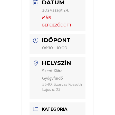
DÁTUM
2024.szept.24.
MÁR
BEFEJEZŐDÖTT!
IDŐPONT
06:30 - 10:00
HELYSZÍN
Szent Klára
Gyógyfürdő
5540, Szarvas Kossuth
Lajos u. 23
KATEGÓRIA