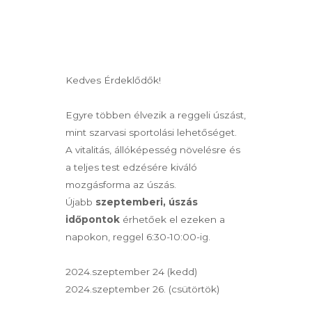
Kedves Érdeklődők!
Egyre többen élvezik a reggeli úszást,
mint szarvasi sportolási lehetőséget.
A vitalitás, állóképesség növelésre és
a teljes test edzésére kiváló
mozgásforma az úszás.
Újabb
szeptemberi, úszás
időpontok
érhetőek el ezeken a
napokon, reggel 6:30-10:00-ig.
2024.szeptember 24 (kedd)
2024.szeptember 26. (csütörtök)