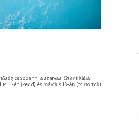
tőség csobbanni a szarvasi Szent Klára
s 11-én (kedd) és március 13-án (csütörtök).