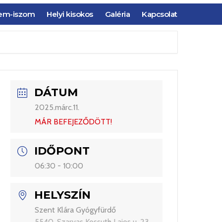
em-iszom
Helyi kisokos
Galéria
Kapcsolat
DÁTUM
2025.márc.11.
MÁR BEFEJEZŐDÖTT!
IDŐPONT
06:30 - 10:00
HELYSZÍN
Szent Klára Gyógyfürdő
5540, Szarvas Kossuth Lajos u. 23