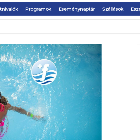
tnivalók
Programok
Eseménynaptár
Szállások
Esz