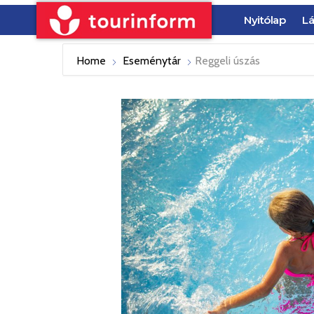
Nyitólap
Lá
Home
Eseménytár
Reggeli úszás