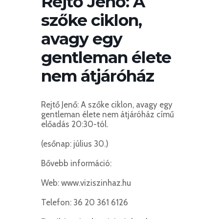
Rejtő Jenő: A
szőke ciklon,
avagy egy
gentleman élete
nem átjáróház
Rejtő Jenő: A szőke ciklon, avagy egy
gentleman élete nem átjáróház című
előadás 20:30-tól.
(esőnap: július 30.)
Bővebb információ:
Web: www.viziszinhaz.hu
Telefon: 36 20 361 6126