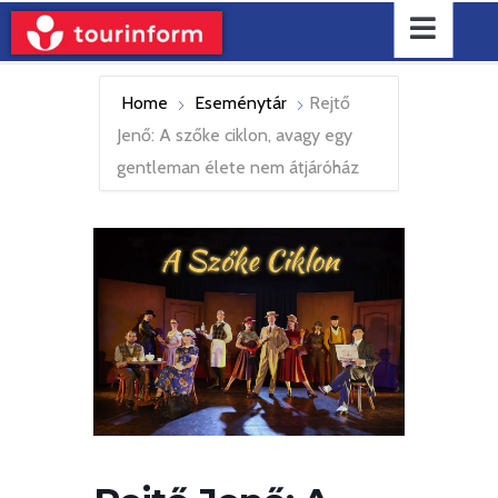
Home
Eseménytár
Rejtő
Jenő: A szőke ciklon, avagy egy
gentleman élete nem átjáróház