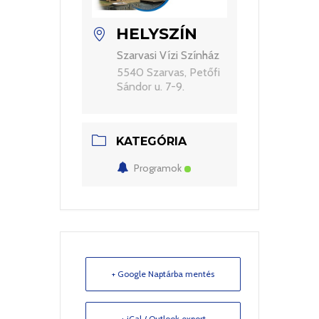
HELYSZÍN
Szarvasi Vízi Színház
5540 Szarvas, Petőfi
Sándor u. 7-9.
KATEGÓRIA
Programok
+ Google Naptárba mentés
+ iCal / Outlook export