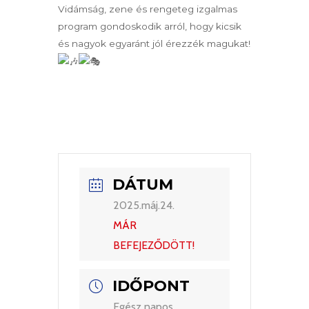
Vidámság, zene és rengeteg izgalmas
program gondoskodik arról, hogy kicsik
és nagyok egyaránt jól érezzék magukat!
DÁTUM
2025.máj.24.
MÁR
BEFEJEZŐDÖTT!
IDŐPONT
Egész napos