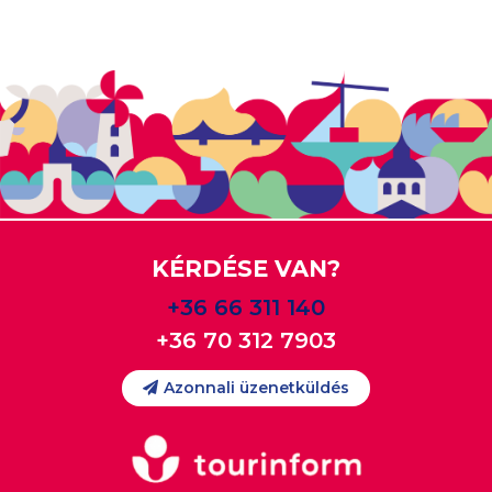
KÉRDÉSE VAN?
+36 66 311 140
+36 70 312 7903
Azonnali üzenetküldés