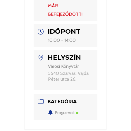
MÁR
BEFEJEZŐDÖTT!
IDŐPONT
10:00 - 14:00
HELYSZÍN
Városi Könyvtár
5540 Szarvas, Vajda
Péter utca 26.
KATEGÓRIA
Programok