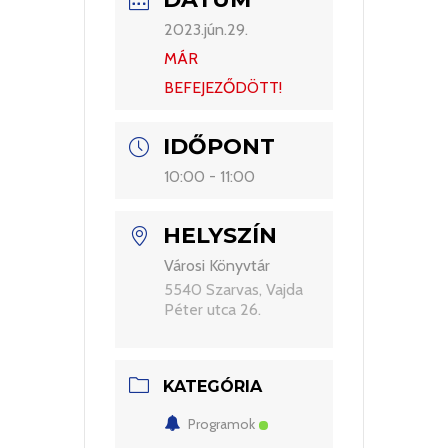
2023.jún.29.
MÁR
BEFEJEZŐDÖTT!
IDŐPONT
10:00 - 11:00
HELYSZÍN
Városi Könyvtár
5540 Szarvas, Vajda
Péter utca 26.
KATEGÓRIA
Programok