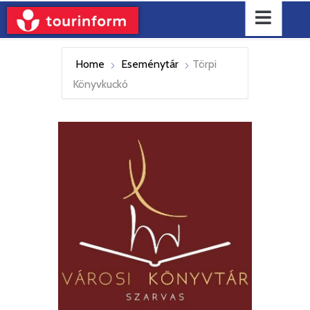
Home
Eseménytár
Törpi
Könyvkuckó