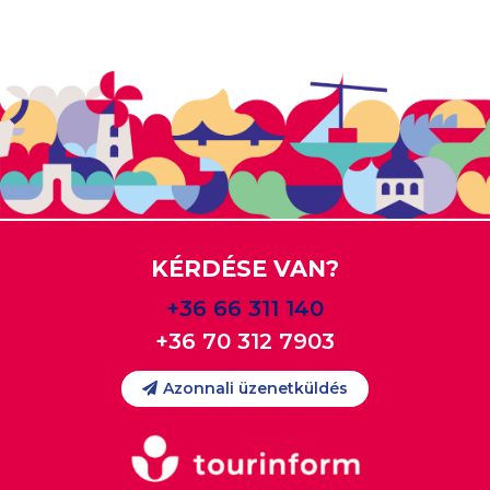
KÉRDÉSE VAN?
+36 66 311 140
+36 70 312 7903
Azonnali üzenetküldés