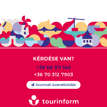
KÉRDÉSE VAN?
+36 66 311 140
+36 70 312 7903
Azonnali üzenetküldés