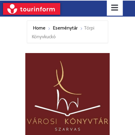
Home
Eseménytár
Törpi
Könyvkuckó