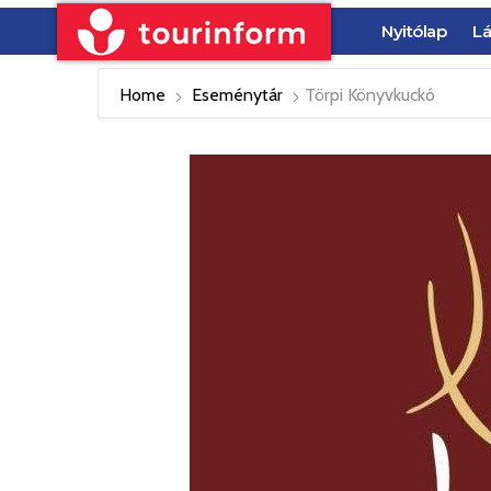
Nyitólap
Lá
Home
Eseménytár
Törpi Könyvkuckó