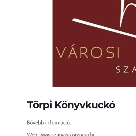
Törpi Könyvkuckó
Bővebb információ:
Web: www.szarvasikonyvtar.hu