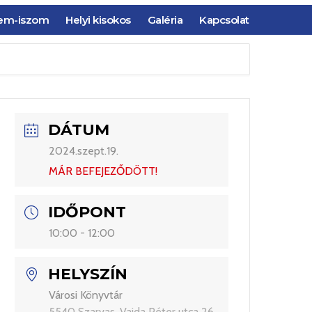
em-iszom
Helyi kisokos
Galéria
Kapcsolat
DÁTUM
2024.szept.19.
MÁR BEFEJEZŐDÖTT!
IDŐPONT
10:00 - 12:00
HELYSZÍN
Városi Könyvtár
5540 Szarvas, Vajda Péter utca 26.