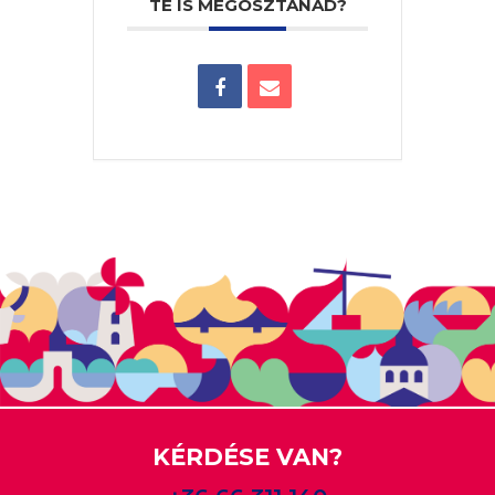
TE IS MEGOSZTANÁD?
KÉRDÉSE VAN?