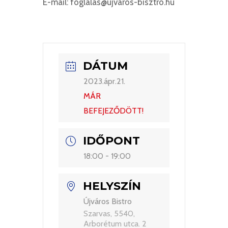
E-mail: foglalas@ujvaros-bisztro.hu
DÁTUM
2023.ápr.21.
MÁR
BEFEJEZŐDÖTT!
IDŐPONT
18:00 - 19:00
HELYSZÍN
Újváros Bistro
Szarvas, 5540,
Arborétum utca. 2