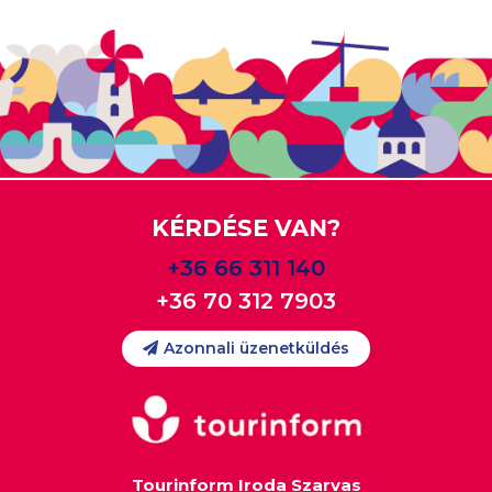
KÉRDÉSE VAN?
+36 66 311 140
+36 70 312 7903
Azonnali üzenetküldés
Tourinform Iroda Szarvas