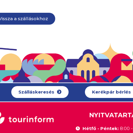
Vissza a szállásokhoz
Szálláskeresés
Kerékpár bérlés
NYITVATART
Hétfő - Péntek:
8:00 - 