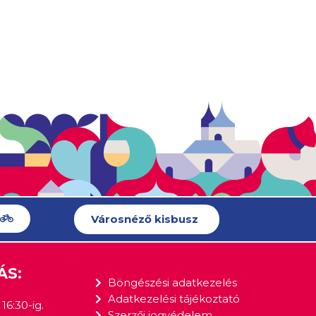
Városnéző kisbusz
ÁS:
Böngészési adatkezelés
Adatkezelési tájékoztató
16:30-ig.
Szerzői jogvédelem