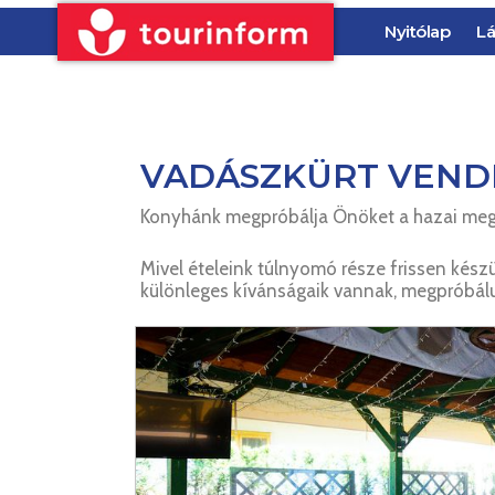
Nyitólap
Lá
VADÁSZKÜRT VEND
Konyhánk megpróbálja Önöket a hazai megsz
Mivel ételeink túlnyomó része frissen készü
különleges kívánságaik vannak, megpróbálu