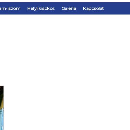
em-iszom
Helyi kisokos
Galéria
Kapcsolat