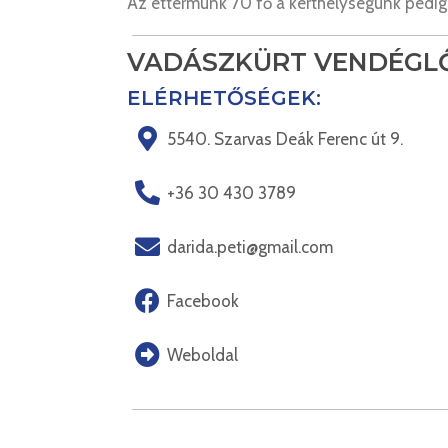
Az éttermünk 70 fő a kerthelységünk pedig
VADÁSZKÜRT VENDÉGL
ELÉRHETŐSÉGEK:
5540. Szarvas Deák Ferenc út 9.
+36 30 430 3789
darida.peti@gmail.com
Facebook
Weboldal