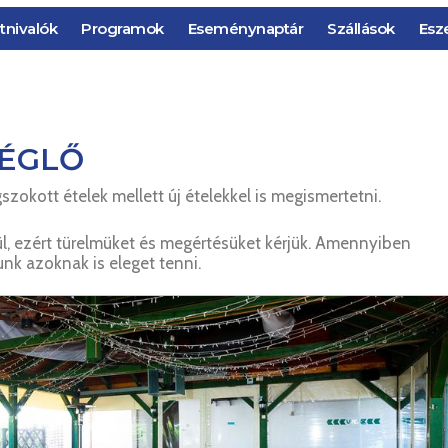
tnivalók
Programok
Eseménynaptár
Szállások
Esz
ÉGLŐ
okott ételek mellett új ételekkel is megismertetni.
l, ezért türelmüket és megértésüket kérjük.
Amennyiben
nk azoknak is eleget tenni.