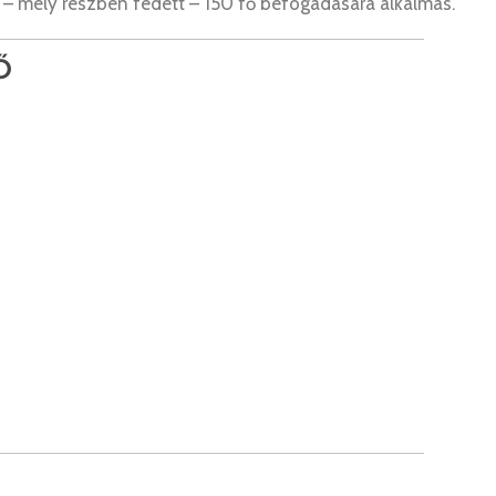
 – mely részben fedett – 150 fő befogadására alkalmas.
Ő