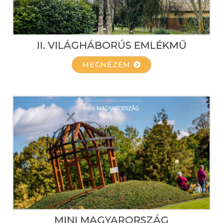
II. VILÁGHÁBORÚS EMLÉKMŰ
MEGNÉZEM
MINI MAGYARORSZÁG