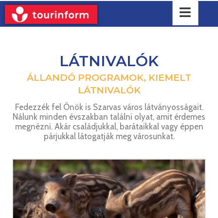
LÁTNIVALÓK
ÁLLANDÓ PROGRAMOK, KIEMELT
LÁTNIVALÓK
Fedezzék fel Önök is Szarvas város látványosságait.
Nálunk minden évszakban találni olyat, amit érdemes
megnézni. Akár családjukkal, barátaikkal vagy éppen
párjukkal látogatják meg városunkat.