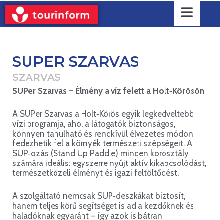
SUPER SZARVAS
SZARVAS
SUPer Szarvas – Élmény a víz felett a Holt‑Körösön
A SUPer Szarvas a Holt‑Körös egyik legkedveltebb
vízi programja, ahol a látogatók biztonságos,
könnyen tanulható és rendkívül élvezetes módon
fedezhetik fel a környék természeti szépségeit. A
SUP‑ozás (Stand Up Paddle) minden korosztály
számára ideális: egyszerre nyújt aktív kikapcsolódást,
természetközeli élményt és igazi feltöltődést.
A szolgáltató nemcsak SUP‑deszkákat biztosít,
hanem teljes körű segítséget is ad a kezdőknek és
haladóknak egyaránt – így azok is bátran