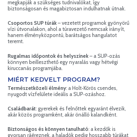
megkapják a szükséges tudnivalókat, így
biztonságosan és magabiztosan indulhatnak útnak.
Csoportos SUP túrák
– vezetett programok gyönyörű
vízi útvonalakon, ahol a túravezető nemcsak irányít,
hanem élményközpontú, barátságos hangulatot
teremt.
Rugalmas időpontok és helyszínek
– a SUP‑ozás
könnyen beilleszthető egy nyaralás vagy hétvégi
kiruccanás programjába.
MIÉRT KEDVELT PROGRAM?
Természetközeli élmény
: a Holt‑Körös csendes,
nyugodt vízfelülete ideális a SUP‑ozáshoz.
Családbarát
: gyerekek és felnőttek egyaránt élvezik,
akár közös programként, akár önálló kalandként.
Biztonságos és könnyen tanulható
: a kezdők is
gyorsan ráéreznek, a haladók pedig hosszabb túrákat