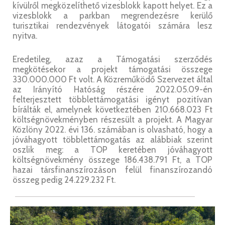
kívülről megközelíthető vizesblokk kapott helyet. Ez a
vizesblokk a parkban megrendezésre kerülő
turisztikai rendezvények látogatói számára lesz
nyitva.
Eredetileg, azaz a Támogatási szerződés
megkötésekor a projekt támogatási összege
330.000.000 Ft volt. A Közreműködő Szervezet által
az Irányító Hatóság részére 2022.05.09-én
felterjesztett többlettámogatási igényt pozitívan
bírálták el, amelynek következtében 210.668.023 Ft
költségnövekményben részesült a projekt. A Magyar
Közlöny 2022. évi 136. számában is olvasható, hogy a
jóváhagyott többlettámogatás az alábbiak szerint
oszlik meg: a TOP keretében jóváhagyott
költségnövekmény összege 186.438.791 Ft, a TOP
hazai társfinanszírozáson felül finanszírozandó
összeg pedig 24.229.232 Ft.