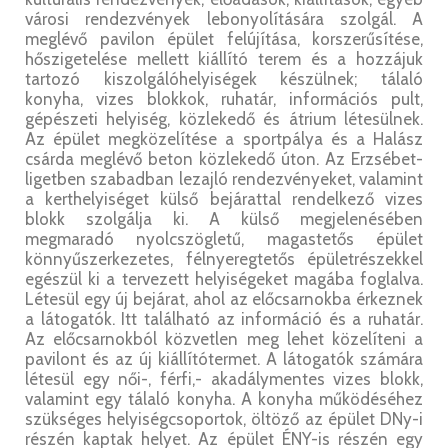
városi rendezvények lebonyolítására szolgál. A
meglévő pavilon épület felújítása, korszerűsítése,
hőszigetelése mellett kiállító terem és a hozzájuk
tartozó kiszolgálóhelyiségek készülnek; tálaló
konyha, vizes blokkok, ruhatár, információs pult,
gépészeti helyiség, közlekedő és átrium létesülnek.
Az épület megközelítése a sportpálya és a Halász
csárda meglévő beton közlekedő úton. Az Erzsébet-
ligetben szabadban lezajló rendezvényeket, valamint
a kerthelyiséget külső bejárattal rendelkező vizes
blokk szolgálja ki. A külső megjelenésében
megmaradó nyolcszögletű, magastetős épület
könnyűszerkezetes, félnyeregtetős épületrészekkel
egészül ki a tervezett helyiségeket magába foglalva.
Létesül egy új bejárat, ahol az előcsarnokba érkeznek
a látogatók. Itt található az információ és a ruhatár.
Az előcsarnokból közvetlen meg lehet közelíteni a
pavilont és az új kiállítótermet. A látogatók számára
létesül egy női-, férfi,- akadálymentes vizes blokk,
valamint egy tálaló konyha. A konyha működéséhez
szükséges helyiségcsoportok, öltöző az épület DNy-i
részén kaptak helyet. Az épület ÉNY-is részén egy