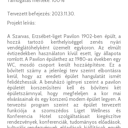
Támogatás mértéke: 100%
Tervezett befejezés: 2023.11.30.
Projekt leírás:
A Szarvas, Erzsébet-liget Pavilon 1902-ben épült, a
hozzá tartozó kerthelyiséggel zenés nyári
vendéglátóhelyként üzemelt egykoron. Az elmúlt
évtizedekben használaton kívül esett, így állapota
romlott. A Pavilon épülethez az 1980-as években egy
WC, mosdó csoport került hozzáépítésre. Ez a
bővített szárny a jelenlegi terv szerint elbontásra
kerül, hogy az eredeti épület hangulatát ismét
felidézhessük. A beruházó igényei szerint a pavilon
épületét korszerűsíteni kell és bővíteni két
épületszárnnyal, hogy megfeleljen a kor mai
elvárásainak és egy korszerű modern épület legyen. A
tervezési program szerint az épület tervezett
funkciója a szomszédos Liget Wellness és
Konferencia Hotel szolgáltatásait kiegészítve
rendezvények, konferenciák, tudományos előadások,
kulturális rendezvények, előadások, kiállítások, egyéb