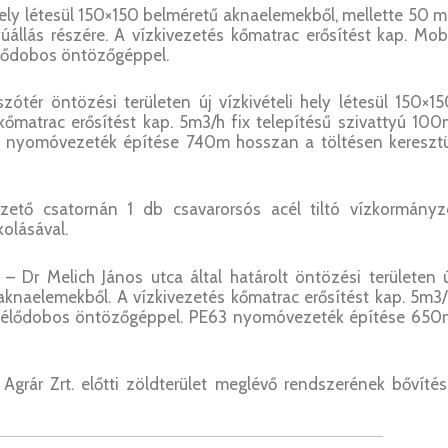
i hely létesül 150×150 belméretű aknaelemekből, mellette 50 
yúállás részére. A vízkivezetés kőmatrac erősítést kap. Mob
lődobos öntözőgéppel.
zótér öntözési területen új vízkivételi hely létesül 150×1
kőmatrac erősítést kap. 5m3/h fix telepítésű szivattyú 10
 nyomóvezeték építése 740m hosszan a töltésen keresztü
ezető csatornán 1 db csavarorsós acél tiltó vízkormányz
olásával.
 Dr Melich János utca által határolt öntözési területen 
 aknaelemekből. A vízkivezetés kőmatrac erősítést kap. 5m3
sévélődobos öntözőgéppel. PE63 nyomóvezeték építése 650
Agrár Zrt. előtti zöldterület meglévő rendszerének bővíté