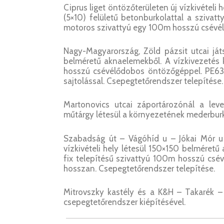
Ciprus liget öntözőterületen új vízkivétel
(5×10) felületű betonburkolattal a szivatt
motoros szivattyú egy 100m hosszú csévé
Nagy-Magyarország, Zöld pázsit utcai játs
belméretű aknaelemekből. A vízkivezetés 
hosszú csévélődobos öntözőgéppel. PE63
sajtolással. Csepegtetőrendszer telepítése.
Martonovics utcai záportározónál a lev
műtárgy létesül a környezetének mederburk
Szabadság út – Vágóhíd u – Jókai Mór u –
vízkivételi hely létesül 150×150 belméretű
fix telepítésű szivattyú 100m hosszú c
hosszan. Csepegtetőrendszer telepítése.
Mitrovszky kastély és a K&H – Takarék – 
csepegtetőrendszer kiépítésével.