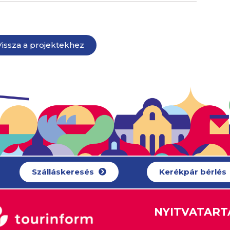
Vissza a projektekhez
Szálláskeresés
Kerékpár bérlés
NYITVATART