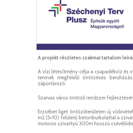
A projekt részletes szakmai tartalom leírá
A vízi létesítmény célja a csapadékvíz és 
tervnek megfelelő öntözéses beruházás, 
záportározó.
Szarvas város öntöző rendszer fejlesztésén
Erzsébet liget öntözőterületen új vízkivét
m2 (5×10) felületű betonburkolattal a sziva
motoros szivattyú 300m hosszú csévélőd