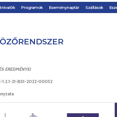
tnivalók
Programok
Eseménynaptár
Szállások
Esz
TÖZŐRENDSZER
ÉS EREDMÉNYEI
1.2.1-21-BS1-2022-00052
ányzata