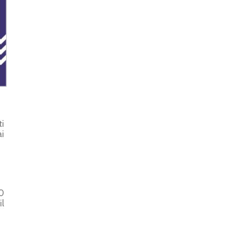
ti
i
50
il