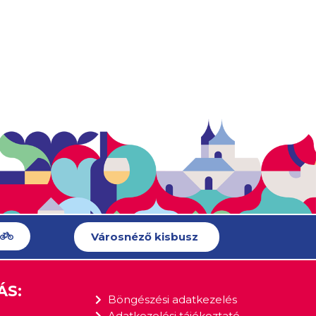
Városnéző kisbusz
ÁS:
Böngészési adatkezelés
Adatkezelési tájékoztató