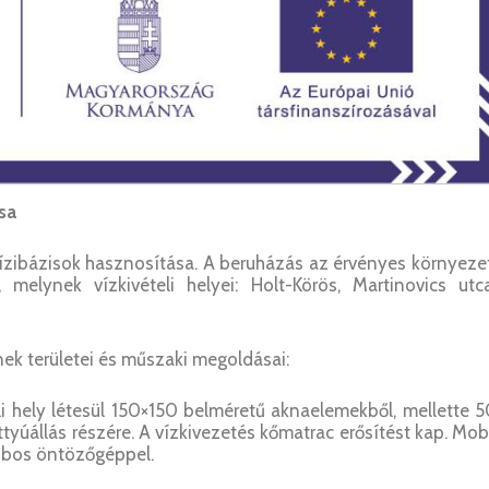
sa
vízibázisok hasznosítása. A beruházás az érvényes környeze
melynek vízkivételi helyei: Holt-Körös, Martinovics utca
ek területei és műszaki megoldásai:
eli hely létesül 150×150 belméretű aknaelemekből, mellette 
ttyúállás részére. A vízkivezetés kőmatrac erősítést kap. Mob
obos öntözőgéppel.