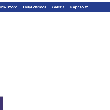
em-iszom
Helyi kisokos
Galéria
Kapcsolat