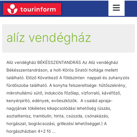
alíz vendégház
Alíz vendégház BÉKÉSSZENTANDRÁS Az Alíz vendégház
Békésszentandráson, a holt-Körös Siratói holtága mellett
található. Előző Következő A földszinten nappali és zuhanyzós
fürdőszoba található. A konyha felszereltsége: hűtőszekrény,
mikrohullámú sütő, indukciós főzőlap, vízforraló, kávéfőző,
kenyérpirító, edények, evőeszközök. A család apraja-
nagyjának tökéletes kikapcsolódási lehetőség (úszás,
asztalitenisz, trambulin, hinta, csúszda, csónakázás,
horgászat, bográcsozási, grillezési lehetőséggel.) A
horgászházban 4+2 fő …