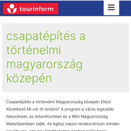
csapatépítés a
történelmi
magyarország
közepén
Csapatépítés a történelmi Magyarország közepén Előző
Következő Mi vár itt önökre? A program a város legszebb
helyszínein, az Arborétumban és a Mini Magyarország
Makettparkban zajlik. Az egész napos rendezvényen minden