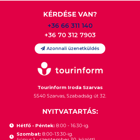
KÉRDÉSE VAN?
+36 66 311 140
+36 70 312 7903
Azonnali üzenetküldés
Tourinform Iroda Szarvas
5540 Szarvas, Szabadság út 32.
NYITVATARTÁS:
Hétfő - Péntek:
8:00 - 16:30-ig.
Szombat:
8:00-13:30-ig.
(június 1 - szeptember 30. között)