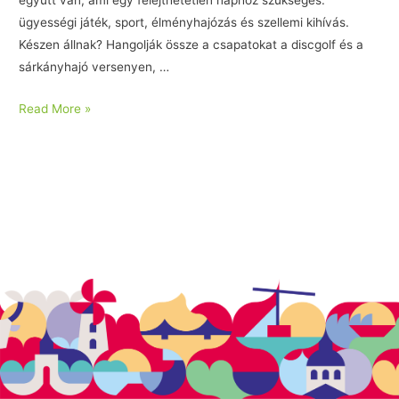
együtt van, ami egy felejthetetlen naphoz szükséges:
ügyességi játék, sport, élményhajózás és szellemi kihívás.
Készen állnak? Hangolják össze a csapatokat a discgolf és a
sárkányhajó versenyen, …
Read More »