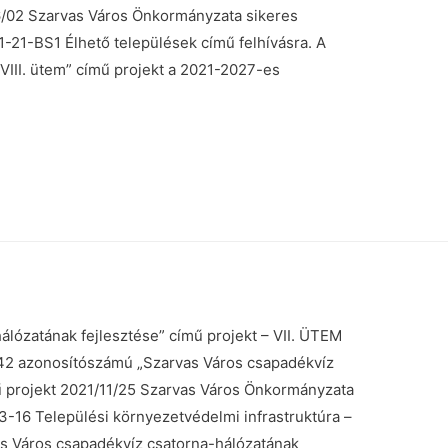
06/02 Szarvas Város Önkormányzata sikeres
1-21-BS1 Élhető települések című felhívásra. A
III. ütem” című projekt a 2021-2027-es
álózatának fejlesztése” című projekt – VII. ÜTEM
2 azonosítószámú „Szarvas Város csapadékvíz
ű projekt 2021/11/25 Szarvas Város Önkormányzata
.3-16 Települési környezetvédelmi infrastruktúra –
vas Város csapadékvíz csatorna-hálózatának