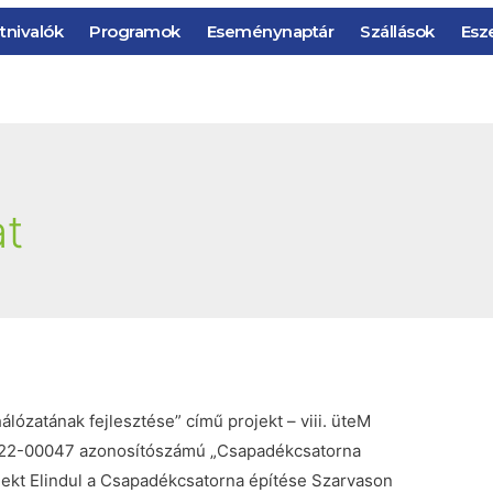
tnivalók
Programok
Eseménynaptár
Szállások
Esz
at
lózatának fejlesztése” című projekt – viii. üteM
22-00047 azonosítószámú „Csapadékcsatorna
ojekt Elindul a Csapadékcsatorna építése Szarvason