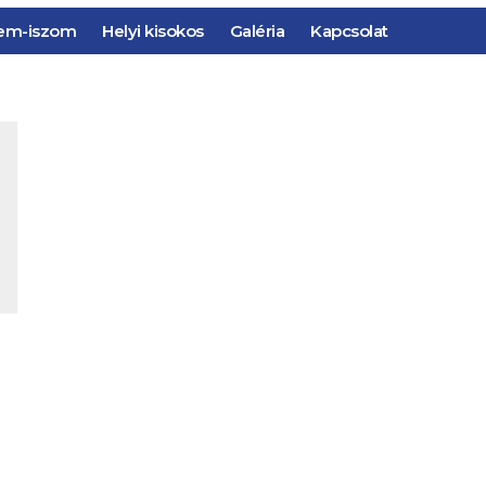
em-iszom
Helyi kisokos
Galéria
Kapcsolat