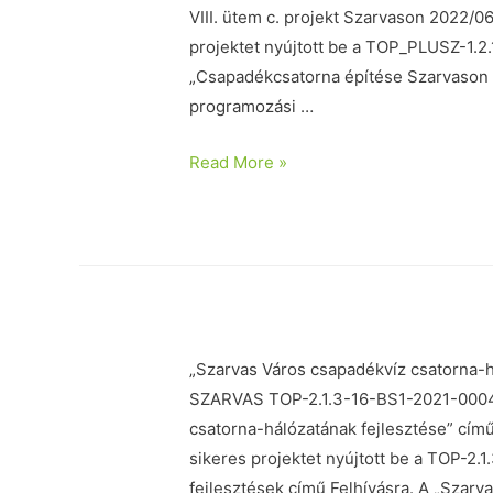
VIII. ütem c. projekt Szarvason 2022/
projektet nyújtott be a TOP_PLUSZ-1.2.
„Csapadékcsatorna építése Szarvason V
programozási …
Read More »
„Szarvas Város csapadékvíz csatorna-h
SZARVAS TOP-2.1.3-16-BS1-2021-0004
csatorna-hálózatának fejlesztése” cím
sikeres projektet nyújtott be a TOP-2.1
fejlesztések című Felhívásra. A „Szar