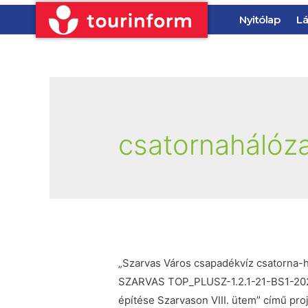
Nyitólap
Lá
csatornahálóz
„Szarvas Város csapadékvíz csatorna-há
SZARVAS TOP_PLUSZ-1.2.1-21-BS1-20
építése Szarvason VIII. ütem” című pr