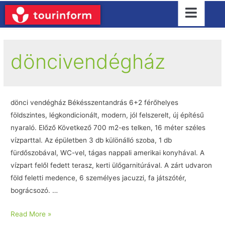
döncivendégház
dönci vendégház Békésszentandrás 6+2 férőhelyes
földszintes, légkondicionált, modern, jól felszerelt, új építésű
nyaraló. Előző Következő 700 m2-es telken, 16 méter széles
vízparttal. Az épületben 3 db különálló szoba, 1 db
fürdőszobával, WC-vel, tágas nappali amerikai konyhával. A
vízpart felől fedett terasz, kerti ülőgarnitúrával. A zárt udvaron
föld feletti medence, 6 személyes jacuzzi, fa játszótér,
bográcsozó. …
Read More »