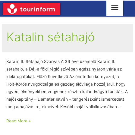
Katalin sétahajó
Katalin II. Sétahajó Szarvas A 36 éve üzemelő Katalin II.
sétahajó, a Dél-alföldi régió szívében egész nyáron várja az
idelátogatókat. Előző Következő Az érintetlen környezet, a
Holt-Körös nyugodtsága és gazdag élővilága hozzájárul, hogy
egyedi élményekben vegyenek részt a kalandvágyó turisták. A
hajóskapitány – Demeter István – tengerészként ismerkedett
meg a hajózás rejtelmeivel. Később saját vállalkozásában …
Read More »