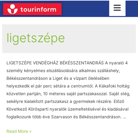
ligetszépe
LIGETSZÉPE VENDÉGHÁZ BÉKÉSSZENTANDRÁS A nyaraló 4
személy kényelmes elszállásolására alkalmas szálláshely,
Békésszentandráson a Liget és a vízpart ölelésében
helyezkedik el pár perc sétára a centrumtól. A Kákafoki holtág
közvetlen partján, 10 méteres saját partszakasszal. Saját stég,
sekélyre kialakított partszakasz a gyermekek részére. Előző
Következő Körösparti nyaralók üzemeltetésével és kiadásával
foglalkozunk több éve Szarvason és Békésszentandráson. …
Read More »