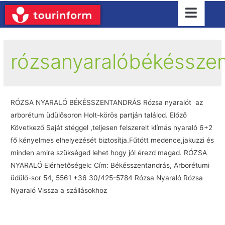
rózsanyaralóbékéssze
RÓZSA NYARALÓ BÉKÉSSZENTANDRÁS Rózsa nyaralót az
arborétum üdülősoron Holt-körös partján találod. Előző
Következő Saját stéggel ,teljesen felszerelt klímás nyaraló 6+2
fő kényelmes elhelyezését biztosítja.Fűtött medence,jakuzzi és
minden amire szükséged lehet hogy jól érezd magad. RÓZSA
NYARALÓ Elérhetőségek: Cím: Békésszentandrás, Arborétumi
üdülő-sor 54, 5561 +36 30/425-5784 Rózsa Nyaraló Rózsa
Nyaraló Vissza a szállásokhoz