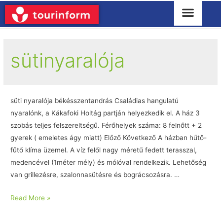
sütinyaralója
süti nyaralója békésszentandrás Családias hangulatú
nyaralónk, a Kákafoki Holtág partján helyezkedik el. A ház 3
szobás teljes felszereltségű. Férőhelyek száma: 8 felnőtt + 2
gyerek ( emeletes ágy miatt) Előző Következő A házban hűtő-
fűtő klíma üzemel. A víz felől nagy méretű fedett terasszal,
medencével (1méter mély) és mólóval rendelkezik. Lehetőség
van grillezésre, szalonnasütésre és bográcsozásra. …
Read More »