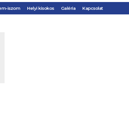
em-iszom
Helyi kisokos
Galéria
Kapcsolat