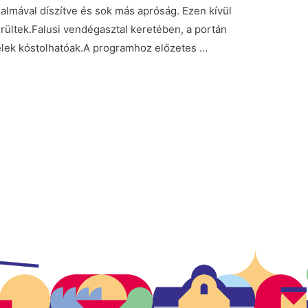
almával díszítve és sok más apróság. Ezen kívül
erültek.Falusi vendégasztal keretében, a portán
elek kóstolhatóak.A programhoz előzetes …