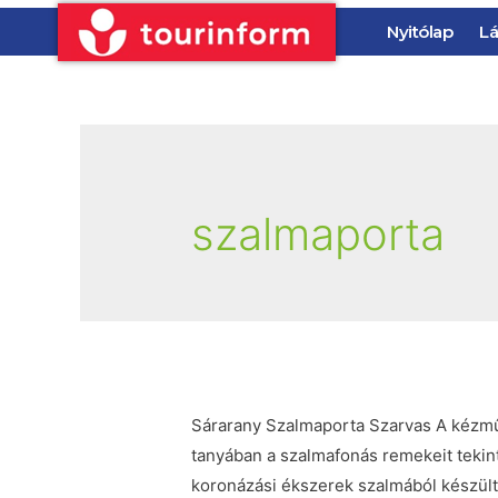
Nyitólap
Lá
szalmaporta
Sárarany Szalmaporta Szarvas A kézmű
tanyában a szalmafonás remekeit tekin
koronázási ékszerek szalmából készül