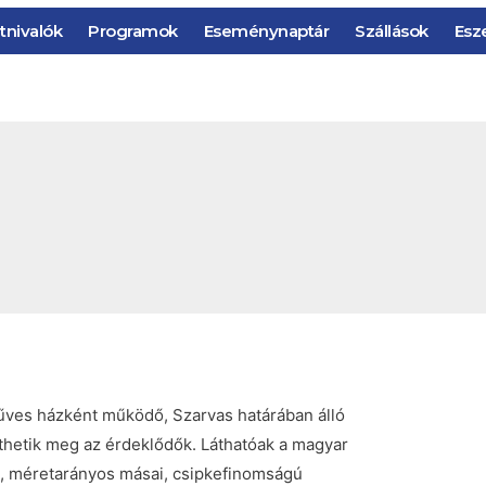
tnivalók
Programok
Eseménynaptár
Szállások
Esz
ves házként működő, Szarvas határában álló
thetik meg az érdeklődők. Láthatóak a magyar
t, méretarányos másai, csipkefinomságú