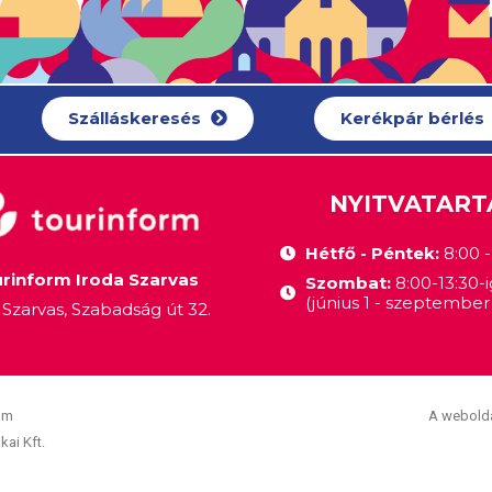
Szálláskeresés
Kerékpár bérlés
NYITVATART
Hétfő - Péntek:
8:00 - 
rinform Iroda Szarvas
Szombat:
8:00-13:30-i
(június 1 - szeptember 
Szarvas, Szabadság út 32.
om
A webolda
kai Kft.