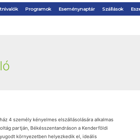
tnivalók
Programok
Eseménynaptár
Szállások
Esz
ló
ház 4 személy kényelmes elszállásolására alkalmas
 holtág partján, Békésszentandráson a Kenderföldi
yugodt környezetben helyezkedik el, ideális