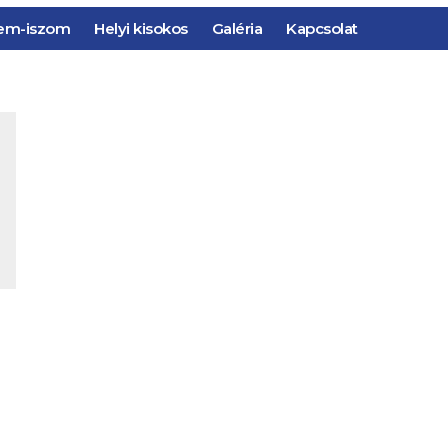
em-iszom
Helyi kisokos
Galéria
Kapcsolat