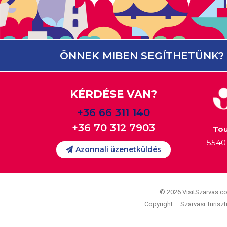
ÖNNEK MIBEN SEGÍTHETÜNK?
KÉRDÉSE VAN?
+36 66 311 140
+36 70 312 7903
Tou
5540 
Azonnali üzenetküldés
© 2026 VisitSzarvas.c
Copyright – Szarvasi Turiszti