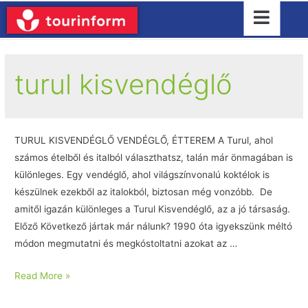
turul kisvendéglő
TURUL KISVENDÉGLŐ VENDÉGLŐ, ÉTTEREM A Turul, ahol
számos ételből és italból választhatsz, talán már önmagában is
különleges. Egy vendéglő, ahol világszínvonalú koktélok is
készülnek ezekből az italokból, biztosan még vonzóbb. De
amitől igazán különleges a Turul Kisvendéglő, az a jó társaság.
Előző Következő jártak már nálunk? 1990 óta igyekszünk méltó
módon megmutatni és megkóstoltatni azokat az …
Read More »