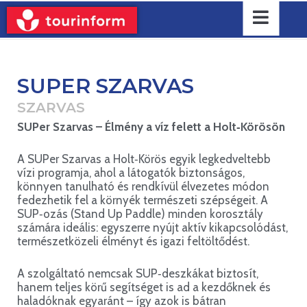
SUPER SZARVAS
SZARVAS
SUPer Szarvas – Élmény a víz felett a Holt‑Körösön
A SUPer Szarvas a Holt‑Körös egyik legkedveltebb
vízi programja, ahol a látogatók biztonságos,
könnyen tanulható és rendkívül élvezetes módon
fedezhetik fel a környék természeti szépségeit. A
SUP‑ozás (Stand Up Paddle) minden korosztály
számára ideális: egyszerre nyújt aktív kikapcsolódást,
természetközeli élményt és igazi feltöltődést.
A szolgáltató nemcsak SUP‑deszkákat biztosít,
hanem teljes körű segítséget is ad a kezdőknek és
haladóknak egyaránt – így azok is bátran