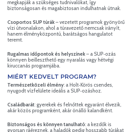
megkapják a szükséges tudnivalókat, így
biztonságosan és magabiztosan indulhatnak útnak.
Csoportos SUP túrák
– vezetett programok gyönyörű
vízi útvonalakon, ahol a túravezető nemcsak irányít,
hanem élményközpontú, barátságos hangulatot
teremt.
Rugalmas időpontok és helyszínek
– a SUP‑ozás
könnyen beilleszthető egy nyaralás vagy hétvégi
kiruccanás programjába.
MIÉRT KEDVELT PROGRAM?
Természetközeli élmény
: a Holt‑Körös csendes,
nyugodt vízfelülete ideális a SUP‑ozáshoz.
Családbarát
: gyerekek és felnőttek egyaránt élvezik,
akár közös programként, akár önálló kalandként.
Biztonságos és könnyen tanulható
: a kezdők is
gyorsan ráéreznek, a haladók pedig hosszabb túrákat