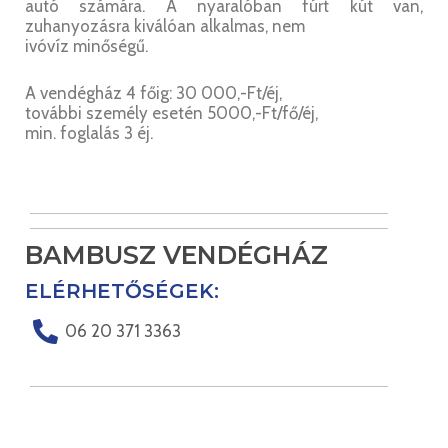
autó számára. A nyaralóban fúrt kút van,
zuhanyozásra kiválóan alkalmas, nem
ivóvíz minőségű.
A vendégház 4 főig: 30 000,-Ft/éj,
további személy esetén 5000,-Ft/fő/éj,
min. foglalás 3 éj.
BAMBUSZ VENDÉGHÁZ
ELÉRHETŐSÉGEK:
06 20 371 3363