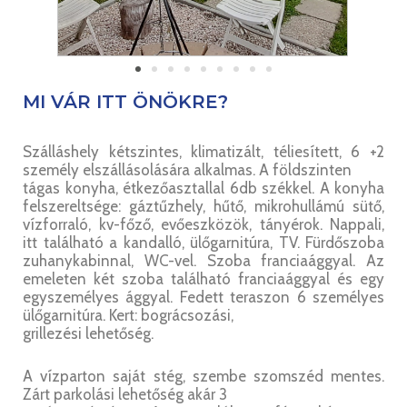
MI VÁR ITT ÖNÖKRE?
Szálláshely kétszintes, klimatizált, téliesített, 6 +2
személy elszállásolására alkalmas. A földszinten
tágas konyha, étkezőasztallal 6db székkel. A konyha
felszereltsége: gáztűzhely, hűtő, mikrohullámú sütő,
vízforraló, kv-főző, evőeszközök, tányérok. Nappali,
itt található a kandalló, ülőgarnitúra, TV. Fürdőszoba
zuhanykabinnal, WC-vel. Szoba franciaággyal. Az
emeleten két szoba található franciaággyal és egy
egyszemélyes ággyal. Fedett teraszon 6 személyes
ülőgarnitúra. Kert: bográcsozási,
grillezési lehetőség.
A vízparton saját stég, szembe szomszéd mentes.
Zárt parkolási lehetőség akár 3