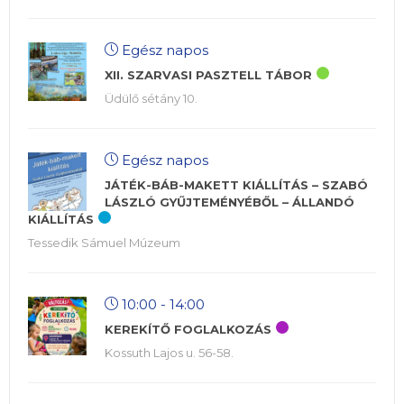
Egész napos
XII. SZARVASI PASZTELL TÁBOR
Üdülő sétány 10.
Egész napos
JÁTÉK-BÁB-MAKETT KIÁLLÍTÁS – SZABÓ
LÁSZLÓ GYŰJTEMÉNYÉBŐL – ÁLLANDÓ
KIÁLLÍTÁS
Tessedik Sámuel Múzeum
10:00 - 14:00
KEREKÍTŐ FOGLALKOZÁS
Kossuth Lajos u. 56-58.