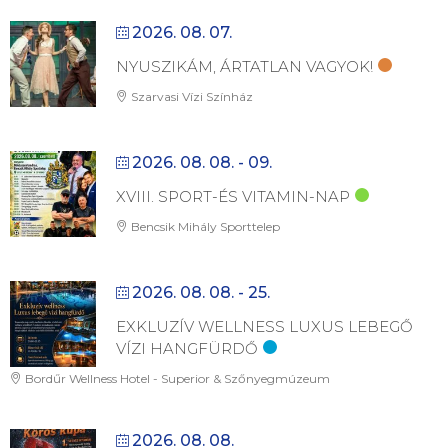
2026. 08. 07.
NYUSZIKÁM, ÁRTATLAN VAGYOK!
Szarvasi Vízi Színház
2026. 08. 08. - 09.
XVIII. SPORT-ÉS VITAMIN-NAP
Bencsik Mihály Sporttelep
2026. 08. 08. - 25.
EXKLUZÍV WELLNESS LUXUS LEBEGŐ
VÍZI HANGFÜRDŐ
Bordűr Wellness Hotel - Superior & Szőnyegmúzeum
2026. 08. 08.