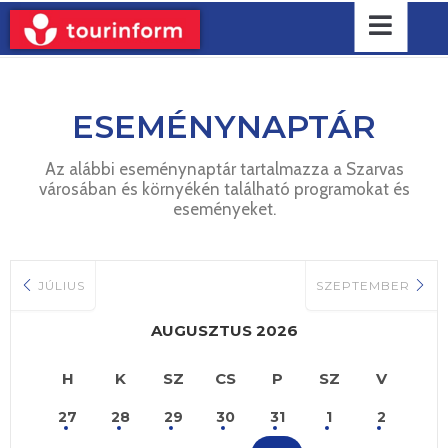
ESEMÉNYNAPTÁR
Az alábbi eseménynaptár tartalmazza a Szarvas
városában és környékén található programokat és
eseményeket.
JÚLIUS
SZEPTEMBER
AUGUSZTUS 2026
H
K
SZ
CS
P
SZ
V
27
28
29
30
31
1
2