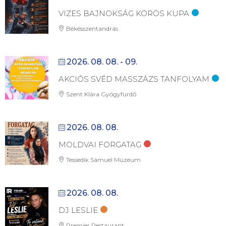
VIZES BAJNOKSÁG KÖRÖS KUPA
Békésszentandrás
2026. 08. 08. - 09.
AKCIÓS SVÉD MASSZÁZS TANFOLYAM
Szent Klára Gyógyfürdő
2026. 08. 08.
MOLDVAI FORGATAG
Tessedik Sámuel Múzeum
2026. 08. 08.
DJ LESLIE
Premier Restaurant