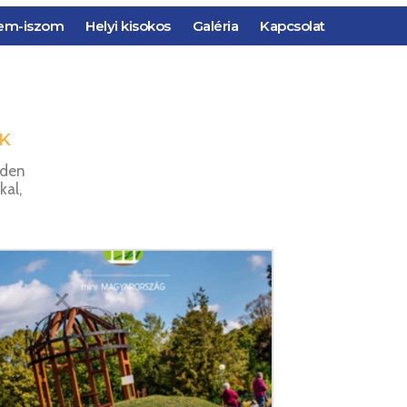
em-iszom
Helyi kisokos
Galéria
Kapcsolat
K
nden
kal,