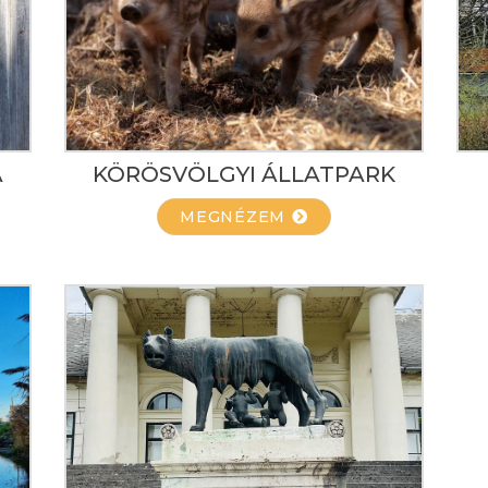
A
KÖRÖSVÖLGYI ÁLLATPARK
MEGNÉZEM