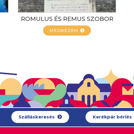
ROMULUS ÉS REMUS SZOBOR
MEGNÉZEM
Szálláskeresés
Kerékpár bérlés