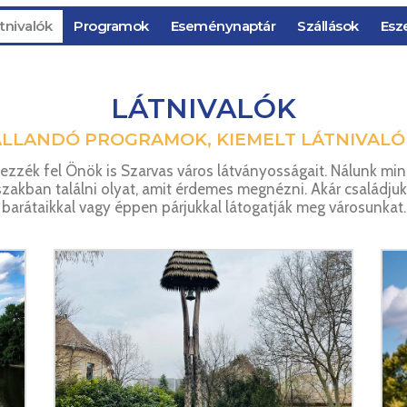
tnivalók
Programok
Eseménynaptár
Szállások
Esz
LÁTNIVALÓK
ÁLLANDÓ PROGRAMOK, KIEMELT LÁTNIVALÓ
ezzék fel Önök is Szarvas város látványosságait. Nálunk mi
zakban találni olyat, amit érdemes megnézni. Akár családjuk
barátaikkal vagy éppen párjukkal látogatják meg városunkat.