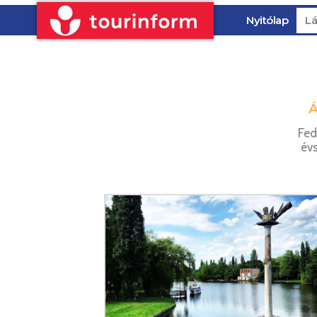
Nyitólap
Lá
Fed
évs