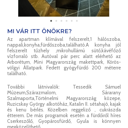
MI VÁR ITT ÖNÖKRE?
Az apartman klímával felszerelt,1 hálószoba,
nappali,konyha,fürdőszoba,található.A konyha jól
felszerelt tűzhely ,mikrohullámú sütő,kávéfőző
vízforraló stb. Autóval pár perc alatt elérhető az
Arborétum, Mini Magyarország makettpark, Körös-
völgyi Állatpark. Fedett gyógyfürdő 200 méterre
található.
További látnivalók: Tessedik Sámuel
Múzeum,Szárazmalom, Sárarany
Szalmaporta,Történelmi Magyarország közepe,
Ruzicskay György alkotóház, Katalin II. sétahajó, kajak
és kenu bérlés. Közelben reggeliző , cukrászda
étterem. De más programok esetén a fürdőiről híres
Cserkeszőlő, Gyopárosfürdő, Gyula is könnyen
megközelíthető.