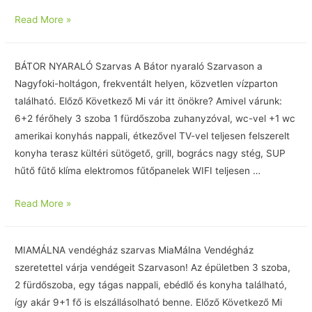
Read More »
BÁTOR NYARALÓ Szarvas A Bátor nyaraló Szarvason a
Nagyfoki-holtágon, frekventált helyen, közvetlen vízparton
található. Előző Következő Mi vár itt önökre? Amivel várunk:
6+2 férőhely 3 szoba 1 fürdőszoba zuhanyzóval, wc-vel +1 wc
amerikai konyhás nappali, étkezővel TV-vel teljesen felszerelt
konyha terasz kültéri sütögető, grill, bogrács nagy stég, SUP
hűtő fűtő klíma elektromos fűtőpanelek WIFI teljesen …
Read More »
MIAMÁLNA vendégház szarvas MiaMálna Vendégház
szeretettel várja vendégeit Szarvason! Az épületben 3 szoba,
2 fürdőszoba, egy tágas nappali, ebédlő és konyha található,
így akár 9+1 fő is elszállásolható benne. Előző Következő Mi