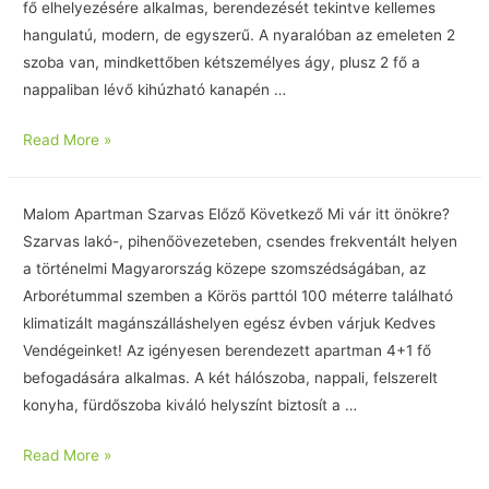
fő elhelyezésére alkalmas, berendezését tekintve kellemes
hangulatú, modern, de egyszerű. A nyaralóban az emeleten 2
szoba van, mindkettőben kétszemélyes ágy, plusz 2 fő a
nappaliban lévő kihúzható kanapén …
Read More »
Malom Apartman Szarvas Előző Következő Mi vár itt önökre?
Szarvas lakó-, pihenőövezeteben, csendes frekventált helyen
a történelmi Magyarország közepe szomszédságában, az
Arborétummal szemben a Körös parttól 100 méterre található
klimatizált magánszálláshelyen egész évben várjuk Kedves
Vendégeinket! Az igényesen berendezett apartman 4+1 fő
befogadására alkalmas. A két hálószoba, nappali, felszerelt
konyha, fürdőszoba kiváló helyszínt biztosít a …
Read More »