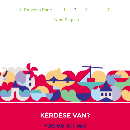
←
Previous Page
1
2
3
…
7
Next Page
→
KÉRDÉSE VAN?
+36 66 311 140