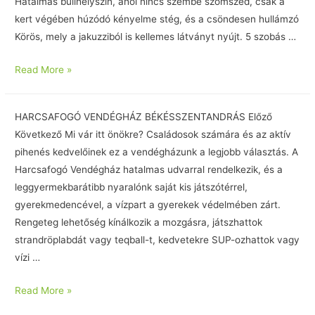
Hatalmas bulihelyszín, ahol nincs szembe szomszéd, csak a
kert végében húzódó kényelme stég, és a csöndesen hullámzó
Körös, mely a jakuzziból is kellemes látványt nyújt. 5 szobás …
Read More »
HARCSAFOGÓ VENDÉGHÁZ BÉKÉSSZENTANDRÁS Előző
Következő Mi vár itt önökre? Családosok számára és az aktív
pihenés kedvelőinek ez a vendégházunk a legjobb választás. A
Harcsafogó Vendégház hatalmas udvarral rendelkezik, és a
leggyermekbarátibb nyaralónk saját kis játszótérrel,
gyerekmedencével, a vízpart a gyerekek védelmében zárt.
Rengeteg lehetőség kínálkozik a mozgásra, játszhattok
strandröplabdát vagy teqball-t, kedvetekre SUP-ozhattok vagy
vízi …
Read More »