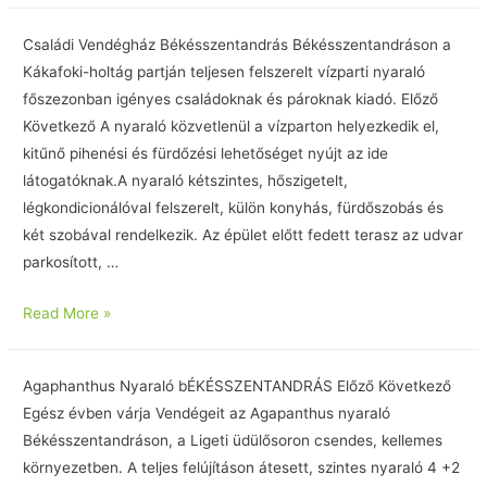
Családi Vendégház Békésszentandrás Békésszentandráson a
Kákafoki-holtág partján teljesen felszerelt vízparti nyaraló
főszezonban igényes családoknak és pároknak kiadó. Előző
Következő A nyaraló közvetlenül a vízparton helyezkedik el,
kitűnő pihenési és fürdőzési lehetőséget nyújt az ide
látogatóknak.A nyaraló kétszintes, hőszigetelt,
légkondicionálóval felszerelt, külön konyhás, fürdőszobás és
két szobával rendelkezik. Az épület előtt fedett terasz az udvar
parkosított, …
Read More »
Agaphanthus Nyaraló bÉKÉSSZENTANDRÁS Előző Következő
Egész évben várja Vendégeit az Agapanthus nyaraló
Békésszentandráson, a Ligeti üdülősoron csendes, kellemes
környezetben. A teljes felújításon átesett, szintes nyaraló 4 +2