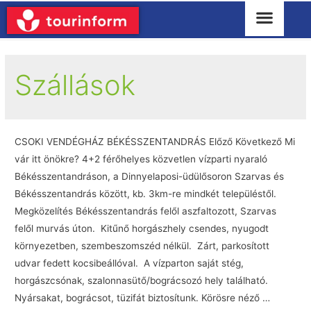
Szállások
CSOKI VENDÉGHÁZ BÉKÉSSZENTANDRÁS Előző Következő Mi
vár itt önökre? 4+2 férőhelyes közvetlen vízparti nyaraló
Békésszentandráson, a Dinnyelaposi-üdülősoron Szarvas és
Békésszentandrás között, kb. 3km-re mindkét településtől.
Megközelítés Békésszentandrás felől aszfaltozott, Szarvas
felől murvás úton. Kitűnő horgászhely csendes, nyugodt
környezetben, szembeszomszéd nélkül. Zárt, parkosított
udvar fedett kocsibeállóval. A vízparton saját stég,
horgászcsónak, szalonnasütő/bográcsozó hely található.
Nyársakat, bográcsot, tüzifát biztosítunk. Körösre néző …