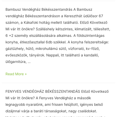
Bambusz Vendégház Békésszentandrás A Bambusz
vendégház Békésszentandráson a Kereszthát üdülősor 67
számon, a Kákafoki holtág mellett található. Előző Következő
Mi vár itt önökre? Szálláshely kétszintes, klimatizált, téliesített,
6 +2 személy elszállásolására alkalmas. A földszintentágas
konyha, étkezőasztallal 6db székkel. A konyha felszereltsége:
gáztűzhely, hűtő, mikrohullámú sütő, vízforraló, kv-főző,
evőeszközök, tányérok. Nappali, itt található a kandalló,
ülőgarnitúra, …
Read More »
FENYVES VENDÉGHÁZ BÉKÉSSZENTANDÁS Előző Következő
Mi vár itt önökre? A Fenyves Vendégház a második
legnagyobb nyaralónk, ami frissen felújított, igényes belső
dizájnnal várja a baráti társaságokat, nagy családokat.