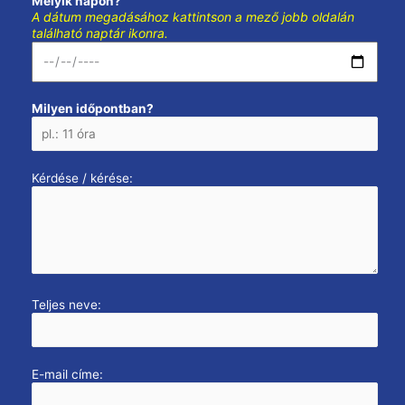
Melyik napon?
A dátum megadásához kattintson a mező jobb oldalán
található naptár ikonra.
Milyen időpontban?
Kérdése / kérése:
Teljes neve:
E-mail címe: