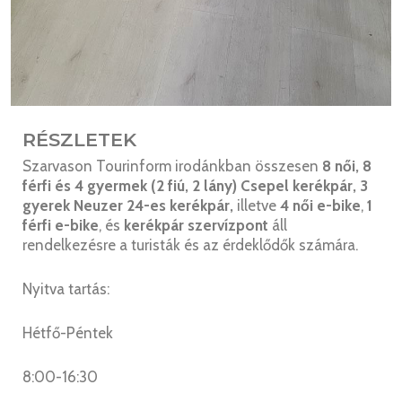
RÉSZLETEK
Szarvason Tourinform irodánkban ö
sszesen
8 női, 8
férfi és 4 gyermek (2 fiú, 2 lány) Csepel kerékpár, 3
gyerek Neuzer 24-es kerékpár,
illetve
4 női e-bike
,
1
férfi e-bike
, és
kerékpár szervízpont
áll
rendelkezésre a turisták és az érdeklődők számára.
Nyitva tartás:
Hétfő-Péntek
8:00-16:30