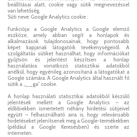
beállításai alatt, cookie vagy sütik megnevezéssel
van lehetőség.
Süti neve: Google Analytics cookie ;
Funkciója: a Google Analytics a Google elemző
eszköze, amely abban segít a honlapok és
alkalmazások tulajdonosainak, hogy pontosabb
képet kapjanak látogatóik tevékenységeiről. A
szolgáltatás sütiket használhat, hogy információkat
gyűjtsön és jelentést készítsen a honlap
használatára vonatkozó statisztikai adatokból
anélkül, hogy egyénileg azonosítaná a látogatókat a
Google számára. A Google Analytics által használt fő
sütik a „__ga” cookie.
A honlap használati statisztikai adatokból készülő
jelentések mellett a Google Analytics – az
előbbiekben ismertetett néhány hirdetési sütijeivel
együtt – felhasználható arra is, hogy relevánsabb
hirdetéseket jelenítsenek meg a Google-termékekben
(például a Google Keresésben) és szerte az
interneten.