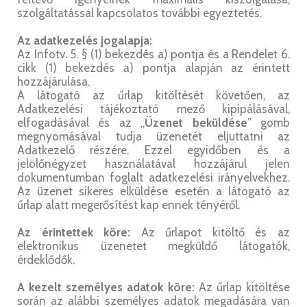
szolgáltatással kapcsolatos további egyeztetés.
Az adatkezelés jogalapja:
Az Infotv. 5. § (1) bekezdés a) pontja és a Rendelet 6.
cikk (1) bekezdés a) pontja alapján az érintett
hozzájárulása.
A látogató az űrlap kitöltését követően, az
Adatkezelési tájékoztató mező kipipálásával,
elfogadásával és az „
Üzenet beküldése
” gomb
megnyomásával tudja üzenetét eljuttatni az
Adatkezelő részére. Ezzel egyidőben és a
jelölőnégyzet használatával hozzájárul jelen
dokumentumban foglalt adatkezelési irányelvekhez.
Az üzenet sikeres elküldése esetén a látogató az
űrlap alatt megerősítést kap ennek tényéről.
Az érintettek köre:
Az űrlapot kitöltő és az
elektronikus üzenetet megküldő látogatók,
érdeklődők.
A kezelt személyes adatok köre:
Az űrlap kitöltése
során az alábbi személyes adatok megadására van