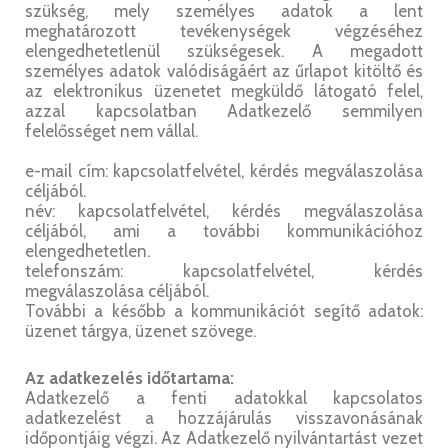
szükség, mely személyes adatok a lent
meghatározott tevékenységek végzéséhez
elengedhetetlenül szükségesek. A megadott
személyes adatok valódiságáért az űrlapot kitöltő és
az elektronikus üzenetet megküldő látogató felel,
azzal kapcsolatban Adatkezelő semmilyen
felelősséget nem vállal.
e-mail cím: kapcsolatfelvétel, kérdés megválaszolása
céljából.
név: kapcsolatfelvétel, kérdés megválaszolása
céljából, ami a további kommunikációhoz
elengedhetetlen.
telefonszám: kapcsolatfelvétel, kérdés
megválaszolása céljából.
További a később a kommunikációt segítő adatok:
üzenet tárgya, üzenet szövege.
Az adatkezelés időtartama:
Adatkezelő a fenti adatokkal kapcsolatos
adatkezelést a hozzájárulás visszavonásának
időpontjáig végzi. Az Adatkezelő nyilvántartást vezet