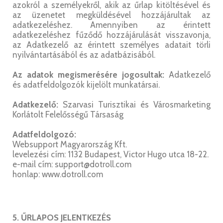
azokról a személyekről, akik az űrlap kitöltésével és
az üzenetet megküldésével hozzájárultak az
adatkezeléshez. Amennyiben az érintett
adatkezeléshez fűződő hozzájárulását visszavonja,
az Adatkezelő az érintett személyes adatait törli
nyilvántartásából és az adatbázisából.
Az adatok megismerésére jogosultak:
Adatkezelő
és adatfeldolgozók kijelölt munkatársai.
Adatkezelő:
Szarvasi Turisztikai és Városmarketing
Korlátolt Felelősségű Társaság
Adatfeldolgozó:
Websupport Magyarország Kft.
levelezési cím: 1132 Budapest, Victor Hugo utca 18-22.
e-mail cím: support@dotroll.com
honlap: www.dotroll.com
5. ŰRLAPOS JELENTKEZÉS