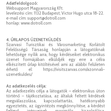
Adatfeldolgozó:
Websupport Magyarország Kft.
levelezési cím: 1132 Budapest, Victor Hugo utca 18-22.
e-mail cím: support@dotroll.com
honlap: www.dotroll.com
4. ŰRLAPOS ÜZENETKÜLDÉS
Szarvasi Turisztikai és Városmarketing Korlátolt
Felelősségű Társaság honlapján a látogatóknak
lehetősége nyílik arra, hogy kérdéseiket elektronikus
üzenet formájában elküldjék egy erre a célra
elkészített űrlap kitöltésével ami az alábbi felületen
érhető el: https://visitszarvas.com/azonnali-
uzenetkuldes/
Az adatkezelés célja:
Az adatkezelés célja a látogatók – elektronikus úton
történő – tájékoztatása, az általuk feltett kérdések
megválaszolása, kapcsolattartás, hatékonyabb
egyeztetés, az ügyintézés megkönnyítése, a kérdést
feltevő igényeinek maximális kiszolgálása,