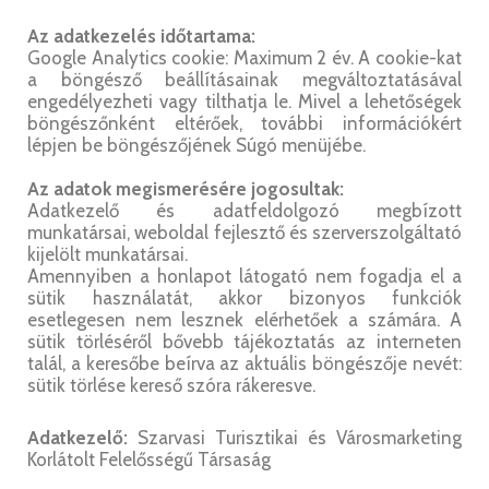
Az adatkezelés időtartama:
Google Analytics cookie: Maximum 2 év. A cookie-kat
a böngésző beállításainak megváltoztatásával
engedélyezheti vagy tilthatja le. Mivel a lehetőségek
böngészőnként eltérőek, további információkért
lépjen be böngészőjének Súgó menüjébe.
Az adatok megismerésére jogosultak:
Adatkezelő és adatfeldolgozó megbízott
munkatársai, weboldal fejlesztő és szerverszolgáltató
kijelölt munkatársai.
Amennyiben a honlapot látogató nem fogadja el a
sütik használatát, akkor bizonyos funkciók
esetlegesen nem lesznek elérhetőek a számára. A
sütik törléséről bővebb tájékoztatás az interneten
talál, a keresőbe beírva az aktuális böngészője nevét:
sütik törlése kereső szóra rákeresve.
Adatkezelő:
Szarvasi Turisztikai és Városmarketing
Korlátolt Felelősségű Társaság