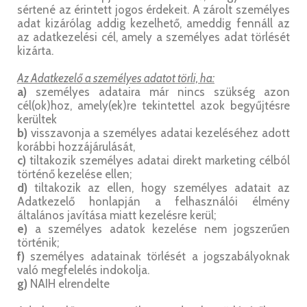
sértené az érintett jogos érdekeit. A zárolt személyes
adat kizárólag addig kezelhető, ameddig fennáll az
az adatkezelési cél, amely a személyes adat törlését
kizárta.
Az Adatkezelő a személyes adatot törli, ha:
a)
személyes adataira már nincs szükség azon
cél(ok)hoz, amely(ek)re tekintettel azok begyűjtésre
kerültek
b)
visszavonja a személyes adatai kezeléséhez adott
korábbi hozzájárulását,
c)
tiltakozik személyes adatai direkt marketing célból
történő kezelése ellen;
d)
tiltakozik az ellen, hogy személyes adatait az
Adatkezelő honlapján a felhasználói élmény
általános javítása miatt kezelésre kerül;
e)
a személyes adatok kezelése nem jogszerűen
történik;
f)
személyes adatainak törlését a jogszabályoknak
való megfelelés indokolja.
g)
NAIH elrendelte