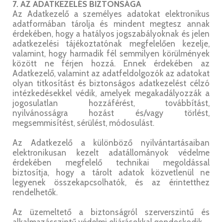
7. AZ ADATKEZELÉS BIZTONSÁGA
Az Adatkezelő a személyes adatokat elektronikus
adatformában tárolja és mindent megtesz annak
érdekében, hogy a hatályos jogszabályoknak és jelen
adatkezelési tájékoztatónak megfelelően kezelje,
valamint, hogy harmadik fél semmilyen körülmények
között ne férjen hozzá. Ennek érdekében az
Adatkezelő, valamint az adatfeldolgozók az adatokat
olyan titkosítást és biztonságos adatkezelést célzó
intézkedésekkel védik, amelyek megakadályozzák a
jogosulatlan hozzáférést, továbbítást,
nyilvánosságra hozást és/vagy törlést,
megsemmisítést, sérülést, módosulást.
Az Adatkezelő a különböző nyilvántartásaiban
elektronikusan kezelt adatállományok védelme
érdekében megfelelő technikai megoldással
biztosítja, hogy a tárolt adatok közvetlenül ne
legyenek összekapcsolhatók, és az érintetthez
rendelhetők.
Az üzemeltető a biztonságról szerverszintű és