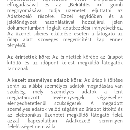
elfogadásával és az „
Beküldés >>
” gomb
megnyomásával tudja üzenetét eljuttatni az
Adatkezelő részére. Ezzel egyidőben és a
jelölőnégyzet használatával hozzájárul jelen
dokumentumban foglalt adatkezelési irányelvekhez.
Az üzenet sikeres elküldése esetén a látogató az
űrlap alatt szöveges megerősítést kap ennek
tényéről.
Az érintettek köre:
Az érintettek körébe az űrlapot
kitöltő és az időpont kérést megküldő látogatók
tartoznak.
A kezelt személyes adatok köre:
Az űrlap kitöltése
során az alábbi személyes adatok megadására van
szükség, mely személyes adatok a lent
meghatározott tevékenységek végzéséhez
elengedhetetlenül szükségesek. A megadott
személyes adatok valódiságáért az űrlapot kitöltő és
az elektronikus üzenetet megküldő látogató felel,
azzal kapcsolatban Adatkezelő semmilyen
felelősséget nem vállal.