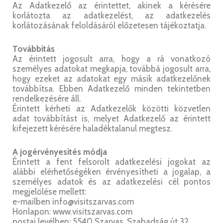
Az Adatkezelő az érintettet, akinek a kérésére
korlátozta az adatkezelést, az adatkezelés
korlátozásának feloldásáról előzetesen tájékoztatja.
Továbbítás
Az érintett jogosult arra, hogy a rá vonatkozó
személyes adatokat megkapja, továbbá jogosult arra,
hogy ezeket az adatokat egy másik adatkezelőnek
továbbítsa. Ebben Adatkezelő minden tekintetben
rendelkezésére áll.
Érintett kérheti az Adatkezelők közötti közvetlen
adat továbbítást is, melyet Adatkezelő az érintett
kifejezett kérésére haladéktalanul megtesz.
A jogérvényesítés módja
Érintett a fent felsorolt adatkezelési jogokat az
alábbi elérhetőségéken érvényesítheti a jogalap, a
személyes adatok és az adatkezelési cél pontos
megjelölése mellett:
e-mailben info@visitszarvas.com
Honlapon: www.visitszarvas.com
postai levélben: 5540 Szarvas, Szabadság út 32.