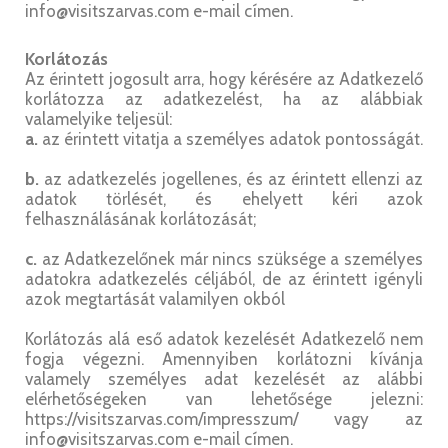
info@visitszarvas.com e-mail címen.
Korlátozás
Az érintett jogosult arra, hogy kérésére az Adatkezelő
korlátozza az adatkezelést, ha az alábbiak
valamelyike teljesül:
a.
az érintett vitatja a személyes adatok pontosságát.
b.
az adatkezelés jogellenes, és az érintett ellenzi az
adatok törlését, és ehelyett kéri azok
felhasználásának korlátozását;
c.
az Adatkezelőnek már nincs szüksége a személyes
adatokra adatkezelés céljából, de az érintett igényli
azok megtartását valamilyen okból
Korlátozás alá eső adatok kezelését Adatkezelő nem
fogja végezni. Amennyiben korlátozni kívánja
valamely személyes adat kezelését az alábbi
elérhetőségeken van lehetősége jelezni:
https://visitszarvas.com/impresszum/ vagy az
info@visitszarvas.com e-mail címen.