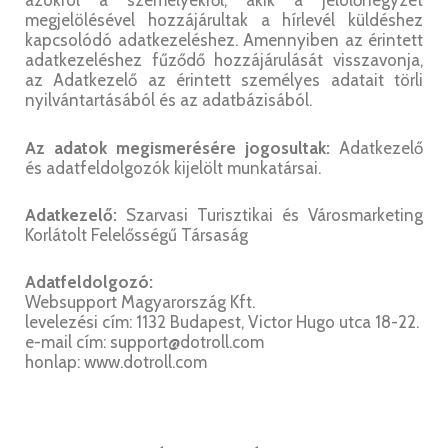
azokról a személyekről, akik a jelölőnégyzet
megjelölésével hozzájárultak a hírlevél küldéshez
kapcsolódó adatkezeléshez. Amennyiben az érintett
adatkezeléshez fűződő hozzájárulását visszavonja,
az Adatkezelő az érintett személyes adatait törli
nyilvántartásából és az adatbázisából.
Az adatok megismerésére jogosultak:
Adatkezelő
és adatfeldolgozók kijelölt munkatársai.
Adatkezelő:
Szarvasi Turisztikai és Városmarketing
Korlátolt Felelősségű Társaság
Adatfeldolgozó:
Websupport Magyarország Kft.
levelezési cím: 1132 Budapest, Victor Hugo utca 18-22.
e-mail cím: support@dotroll.com
honlap: www.dotroll.com