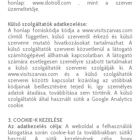
honlap: www.dotroll.com , mint a szerver
üzemeltetője.
Külső szolgáltatók adatkezelése:
A honlap forráskódja kódja a www.visitszarvas.com
címtől független, külső szerverről érkező és külső
szerverre mutató hivatkozásokat tartalmazhat. A
külső szolgáltatók szerverei közvetlenül a látogató
számítógépével állhatnak kapcsolatban. A látogató
számára esetlegesen személyre szabott tartalmakat
a külső szolgáltatók szerverei szolgálják ki. A
www.visitszarvas.com és a külső szolgáltatók
szerverei közötti kapcsolat kizárólag az utóbbiak
kódjainak beillesztésére terjed ki, így személyes
adatok átadása, továbbítása sem történik. A külső
szolgáltatók által használt sütik a Google Analytics
cookie.
3. COOKIE-K KEZELÉSE
Az adatkezelés célja:
A weboldal a felhasználók
látogatása során cookie-kat (a továbbiakban: sütik)
használ. A sütik kezelésének célja, hogy