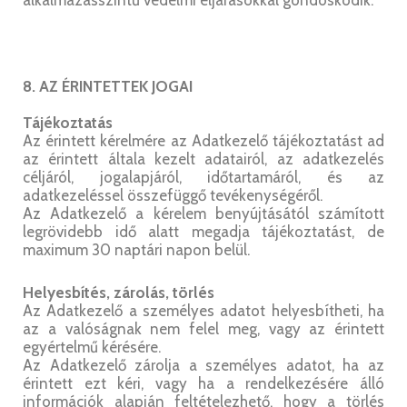
alkalmazásszintű védelmi eljárásokkal gondoskodik.
8. AZ ÉRINTETTEK JOGAI
Tájékoztatás
Az érintett kérelmére az Adatkezelő tájékoztatást ad
az érintett általa kezelt adatairól, az adatkezelés
céljáról, jogalapjáról, időtartamáról, és az
adatkezeléssel összefüggő tevékenységéről.
Az Adatkezelő a kérelem benyújtásától számított
legrövidebb idő alatt megadja tájékoztatást, de
maximum 30 naptári napon belül.
Helyesbítés, zárolás, törlés
Az Adatkezelő a személyes adatot helyesbítheti, ha
az a valóságnak nem felel meg, vagy az érintett
egyértelmű kérésére.
Az Adatkezelő zárolja a személyes adatot, ha az
érintett ezt kéri, vagy ha a rendelkezésére álló
információk alapján feltételezhető, hogy a törlés