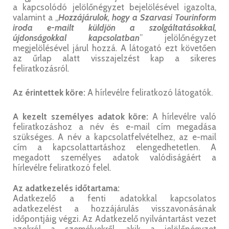
a kapcsolódó jelölőnégyzet bejelölésével igazolta,
valamint a „
Hozzájárulok, hogy a Szarvasi Tourinform
iroda e-mailt küldjön a szolgáltatásokkal,
újdonságokkal kapcsolatban
” jelölőnégyzet
megjelölésével járul hozzá. A látogató ezt követően
az űrlap alatt visszajelzést kap a sikeres
feliratkozásról.
Az érintettek köre:
A hírlevélre feliratkozó látogatók.
A kezelt személyes adatok köre:
A hírlevélre való
feliratkozáshoz a név és e-mail cím megadása
szükséges. A név a kapcsolatfelvételhez, az e-mail
cím a kapcsolattartáshoz elengedhetetlen. A
megadott személyes adatok valódiságáért a
hírlevélre feliratkozó felel.
Az adatkezelés időtartama:
Adatkezelő a fenti adatokkal kapcsolatos
adatkezelést a hozzájárulás visszavonásának
időpontjáig végzi. Az Adatkezelő nyilvántartást vezet