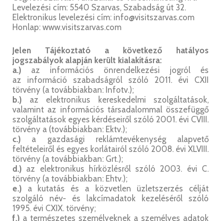
Levelezési cím: 5540 Szarvas, Szabadság út 32.
Elektronikus levelezési cím: info@visitszarvas.com
Honlap: www.visitszarvas.com
Jelen Tájékoztató a következő hatályos
jogszabályok alapján került kialakításra:
a.)
az információs önrendelkezési jogról és
az információ szabadságról szóló 2011. évi CXII
törvény (a továbbiakban: Infotv.);
b.)
az elektronikus kereskedelmi szolgáltatások,
valamint az információs társadalommal összefüggő
szolgáltatások egyes kérdéseiről szóló 2001. évi CVIII.
törvény a (továbbiakban: Ektv.);
c.)
a gazdasági reklámtevékenység alapvető
feltételeiről és egyes korlátairól szóló 2008. évi XLVIII.
törvény (a továbbiakban: Grt.);
d.)
az elektronikus hírközlésről szóló 2003. évi C.
törvény (a továbbiakban: Ehtv.);
e.)
a kutatás és a közvetlen üzletszerzés célját
szolgáló név- és lakcímadatok kezeléséről szóló
1995. évi CXIX. törvény;
f.)
a természetes személyeknek a személyes adatok