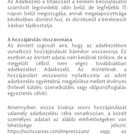
Az Adatkezelő a tiltakozást a kérelem benyújtásától
számított legrövidebb időn belül, de legfeljebb 15
napon belül megvizsgálja, annak megalapozottsága
kérdésében döntést hoz, és döntéséről a kérelmezőt
írásban tájékoztatja.
A hozzájárulás visszavonása
Az érintett jogosult arra, hogy az adatkezelésre
vonatkozó hozzájárulását bármikor visszavonja. Ez
esetben az érintett adatai nem kerülnek törlésre, de a
megjelölt célból nem végez továbbiakban
adatkezelést Adatkezelő. Az érintettnek a
hozzájárulást visszavonó nyilatkozata az adott
adatkezelés egyértelmű megjelölése mellett érvényes
(hírlevél küldés, üzenetküldés vagy időpont/foglalás
egyeztetés célok).
Amennyiben vissza kívánja vonni hozzájárulását
valamely adatkezelési célra vonatkozóan, a kezelt
személyes adatait az alábbi elérhetőségeken van
lehetősége jelezni:
https://visitszarvas.com/impresszum/ vagy az