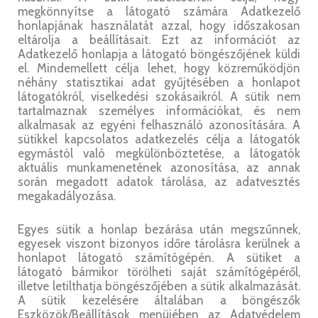
megkönnyítse a látogató számára Adatkezelő
honlapjának használatát azzal, hogy időszakosan
eltárolja a beállításait. Ezt az információt az
Adatkezelő honlapja a látogató böngészőjének küldi
el. Mindemellett célja lehet, hogy közreműködjön
néhány statisztikai adat gyűjtésében a honlapot
látogatókról, viselkedési szokásaikról. A sütik nem
tartalmaznak személyes információkat, és nem
alkalmasak az egyéni felhasználó azonosítására. A
sütikkel kapcsolatos adatkezelés célja a látogatók
egymástól való megkülönböztetése, a látogatók
aktuális munkamenetének azonosítása, az annak
során megadott adatok tárolása, az adatvesztés
megakadályozása.
Egyes sütik a honlap bezárása után megszűnnek,
egyesek viszont bizonyos időre tárolásra kerülnek a
honlapot látogató számítógépén. A sütiket a
látogató bármikor törölheti saját számítógépéről,
illetve letilthatja böngészőjében a sütik alkalmazását.
A sütik kezelésére általában a böngészők
Eszközök/Beállítások menüjében az Adatvédelem