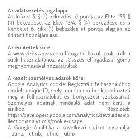
Az adatkezelés jogalapja:
Az Infotv. 5. § (1) bekezdés a) pontja, az Ehtv. 155. §
(4) bekezdése, az Ektv. 13/A. § (4) bekezdése és a
Rendelet 6. cikk (1) bekezdés a) pontja alapján az
érintett hozzájárulása
Az érintettek köre:
A www.vizitszarvas.com látogatói közül azok, akik a
sütik használatához az „Összes elfogadása” gomb
megnyomásával hozzájárultak.
A kezelt személyes adatok köre:
Google Analytics cookie: Regisztrált felhasználóhoz
rendelt unique ID, mely anonim módon különbözteti
meg a felhasználókat és böngészési szokásaikat.
Személyes adatnak minősülő adat nem kerül a
sütikbe. Részletek:
https://developers.google.com/analytics/devguides/co
llection/analyticsjs/cookie-usage
A Google Analitika a következő sütiket használja:
_utma, _utmb, _utmc, _utmx.