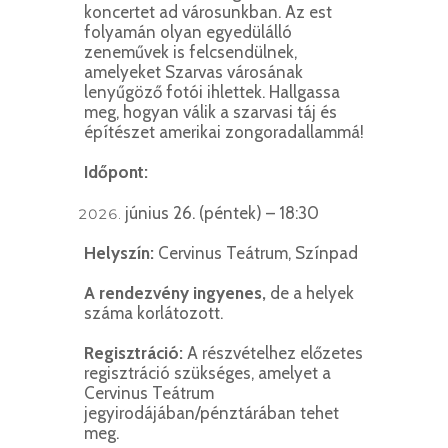
koncertet ad városunkban. Az est
folyamán olyan egyedülálló
zeneművek is felcsendülnek,
amelyeket Szarvas városának
lenyűgöző fotói ihlettek. Hallgassa
meg, hogyan válik a szarvasi táj és
építészet amerikai zongoradallammá!
Időpont:
június 26. (péntek) – 18:30
Helyszín:
Cervinus Teátrum, Színpad
A rendezvény ingyenes,
de a helyek
száma korlátozott.
Regisztráció:
A részvételhez előzetes
regisztráció szükséges, amelyet a
Cervinus Teátrum
jegyirodájában/pénztárában tehet
meg.