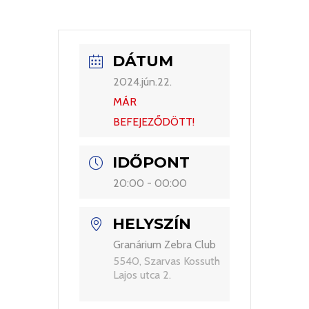
DÁTUM
2024.jún.22.
MÁR
BEFEJEZŐDÖTT!
IDŐPONT
20:00 - 00:00
HELYSZÍN
Granárium Zebra Club
5540, Szarvas Kossuth
Lajos utca 2.