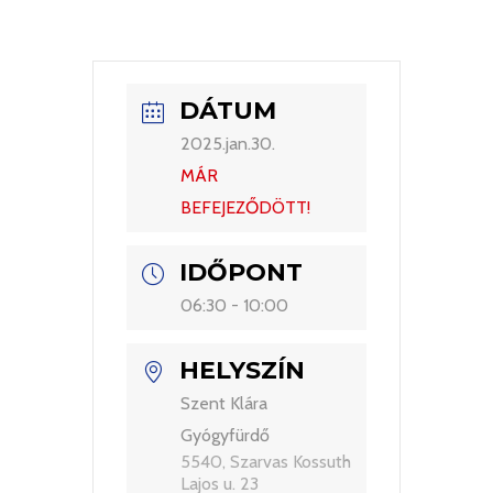
DÁTUM
2025.jan.30.
MÁR
BEFEJEZŐDÖTT!
IDŐPONT
06:30 - 10:00
HELYSZÍN
Szent Klára
Gyógyfürdő
5540, Szarvas Kossuth
Lajos u. 23