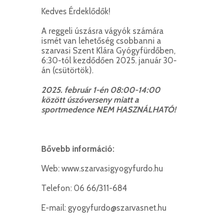
Kedves Érdeklődők!
A reggeli úszásra vágyók számára
ismét van lehetőség csobbanni a
szarvasi Szent Klára Gyógyfürdőben,
6:30-tól kezdődően 2025. január 30-
án (csütörtök).
2025. február 1-én 08:00-14:00
között úszóverseny miatt a
sportmedence NEM HASZNÁLHATÓ!
Bővebb információ:
Web: www.szarvasigyogyfurdo.hu
Telefon: 06 66/311-684
E-mail: gyogyfurdo@szarvasnet.hu