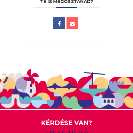
TE IS MEGOSZTANÁD?
KÉRDÉSE VAN?