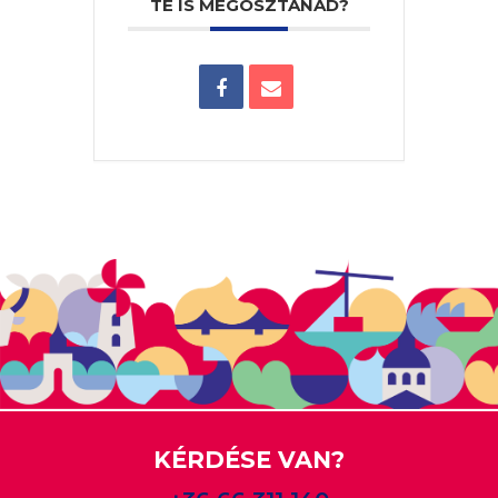
TE IS MEGOSZTANÁD?
KÉRDÉSE VAN?