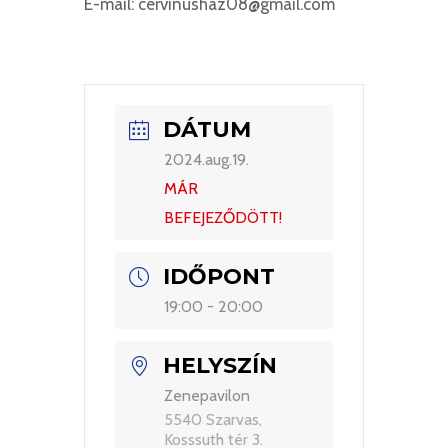
E-mail: cervinushaz08@gmail.com
DÁTUM
2024.aug.19.
MÁR
BEFEJEZŐDÖTT!
IDŐPONT
19:00 - 20:00
HELYSZÍN
Zenepavilon
5540 Szarvas,
Kosssuth tér 3.